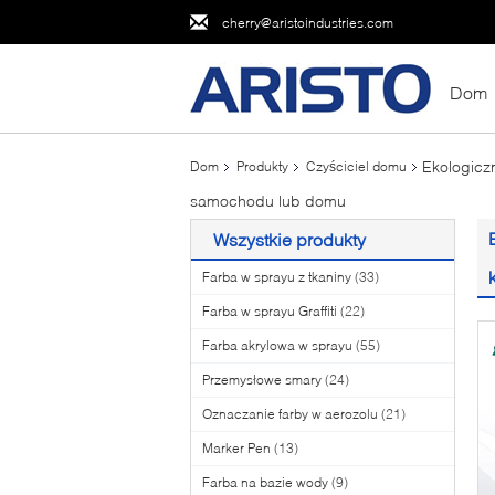
cherry@aristoindustries.com
Dom
Ekologicz
Dom
Produkty
Czyściciel domu
samochodu lub domu
Wszystkie produkty
Farba w sprayu z tkaniny
(33)
Farba w sprayu Graffiti
(22)
Farba akrylowa w sprayu
(55)
Przemysłowe smary
(24)
Oznaczanie farby w aerozolu
(21)
Marker Pen
(13)
Farba na bazie wody
(9)