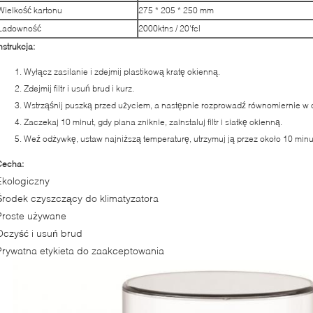
Wielkość kartonu
275 * 205 * 250 mm
Ładowność
2000ktns / 20'fcl
nstrukcja:
Wyłącz zasilanie i zdejmij plastikową kratę okienną.
Zdejmij filtr i usuń brud i kurz.
Wstrząśnij puszką przed użyciem, a następnie rozprowadź równomiernie w 
Zaczekaj 10 minut, gdy piana zniknie, zainstaluj filtr i siatkę okienną.
Weź odżywkę, ustaw najniższą temperaturę, utrzymuj ją przez około 10 minut
Cecha:
Ekologiczny
Środek czyszczący do klimatyzatora
Proste używane
Oczyść i usuń brud
Prywatna etykieta do zaakceptowania