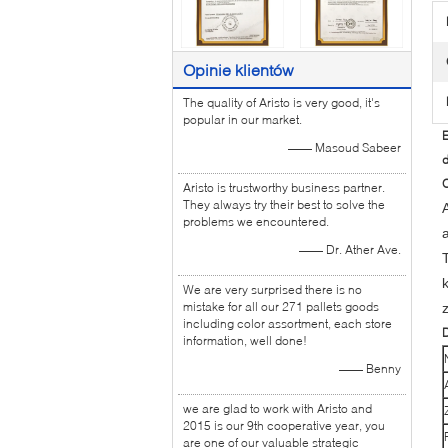
Opinie klientów
The quality of Aristo is very good, it's
popular in our market.
E
—— Masoud Sabeer
O
Aristo is trustworthy business partner.
They always try their best to solve the
problems we encountered.
—— Dr. Ather Ave.
k
We are very surprised there is no
mistake for all our 271 pallets goods
including color assortment, each store
information, well done!
—— Benny
we are glad to work with Aristo and
2015 is our 9th cooperative year, you
are one of our valuable strategic