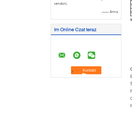
vendors.
—— Anna
I
Im Online Czat teraz