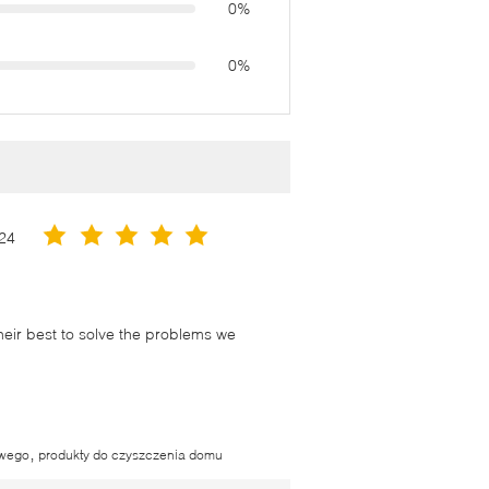
0%
0%
24
their best to solve the problems we
,
owego
produkty do czyszczenia domu