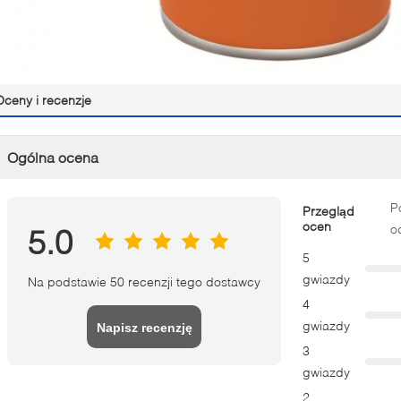
Oceny i recenzje
Ogólna ocena
P
Przegląd
ocen
o
5.0
5
gwiazdy
Na podstawie 50 recenzji tego dostawcy
4
gwiazdy
Napisz recenzję
3
gwiazdy
2