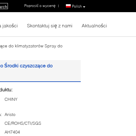
Poprosić o wycenę
|
Polish
arch
a jakości
Skontaktuj się z nami
Aktualności
ące do klimatyzatorów Spray do
o Środki czyszczące do
duktu:
CHINY
:
Aristo
CE/ROHS/CTI/SGS
AH7404