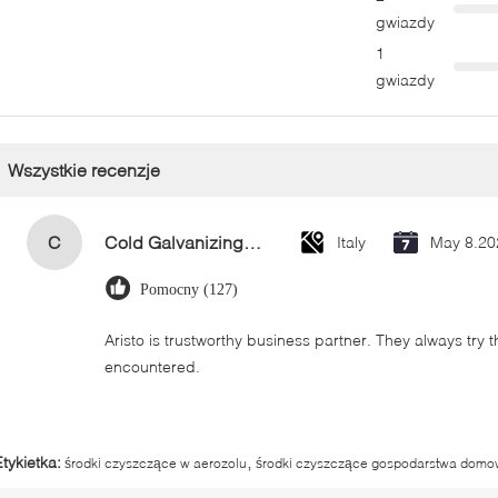
gwiazdy
1
gwiazdy
Wszystkie recenzje
C
Cold Galvanizing Zinc Spray Paint 400ml
Italy
May 8.20
Pomocny (127)
Aristo is trustworthy business partner. They always try 
encountered.
,
Etykietka:
środki czyszczące w aerozolu
środki czyszczące gospodarstwa dom