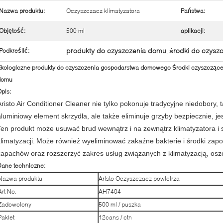
Nazwa produktu:
Oczyszczacz klimatyzatora
Państwa:
Objętość:
500 ml
aplikacji:
produkty do czyszczenia domu
środki do czysz
Podkreślić:
,
kologiczne produkty do czyszczenia gospodarstwa domowego Środki czyszczące
domu
pis:
Aristo Air Conditioner Cleaner nie tylko pokonuje tradycyjne niedobory, t
aluminiowy element skrzydła, ale także eliminuje grzyby bezpiecznie, jes
Ten produkt może usuwać brud wewnątrz i na zewnątrz klimatyzatora i 
limatyzacji.
Może również wyeliminować zakaźne bakterie i środki zap
zapachów oraz rozszerzyć zakres usług związanych z klimatyzacją, osz
Dane techniczne:
Nazwa produktu
Aristo Oczyszczacz powietrza
Art No.
AH7404
Zadowolony
500 ml / puszka
Pakiet
12cans / ctn