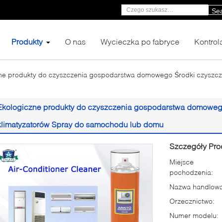
Se
Produkty
O nas
Wycieczka po fabryce
Kontrol
ne produkty do czyszczenia gospodarstwa domowego Środki czyszcz
Ekologiczne produkty do czyszczenia gospodarstwa domoweg
klimatyzatorów Spray do samochodu lub domu
Szczegóły Pro
Miejsce
pochodzenia:
Nazwa handlowa
Orzecznictwo:
Numer modelu: