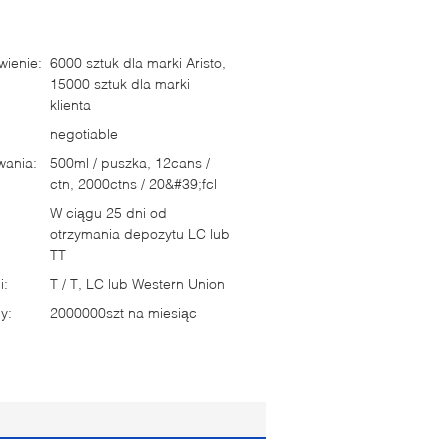
ienie:
6000 sztuk dla marki Aristo,
15000 sztuk dla marki
klienta
negotiable
wania:
500ml / puszka, 12cans /
ctn, 2000ctns / 20&#39;fcl
W ciągu 25 dni od
otrzymania depozytu LC lub
TT
i:
T / T, LC lub Western Union
y:
2000000szt na miesiąc