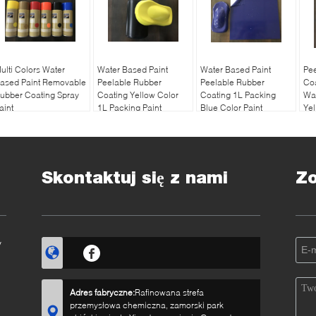
ulti Colors Water
Water Based Paint
Water Based Paint
Pe
ased Paint Removable
Peelable Rubber
Peelable Rubber
Coa
ubber Coating Spray
Coating Yellow Color
Coating 1L Packing
Wat
aint
1L Packing Paint
Blue Color Paint
Yel
Skontaktuj się z nami
Z
y
Adres fabryczne:
Rafinowana strefa
przemysłowa chemiczna, zamorski park