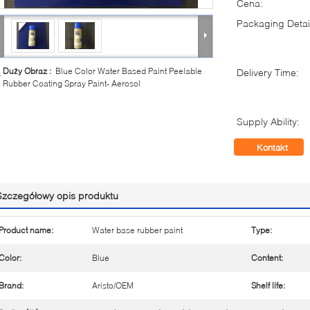
Cena:
Packaging Detai
Duży Obraz :
Blue Color Water Based Paint Peelable
Delivery Time:
Rubber Coating Spray Paint- Aerosol
Supply Ability:
Kontakt
Szczegółowy opis produktu
Product name:
Water base rubber paint
Type:
Color:
Blue
Content:
Brand:
Aristo/OEM
Shelf life: