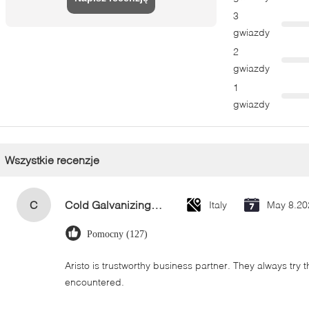
3
gwiazdy
2
gwiazdy
1
gwiazdy
Wszystkie recenzje
C
Cold Galvanizing Zinc Spray Paint 400ml
Italy
May 8.20
Pomocny (127)
Aristo is trustworthy business partner. They always try 
encountered.