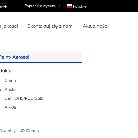
Poprosić o wycenę
|
Polish
arch
a jakości
Skontaktuj się z nami
Aktualności
aint- Aerosol
duktu:
China
:
Aristo
CE/ROHS/FCC/SGS
AIP08
uantity:
3000cans