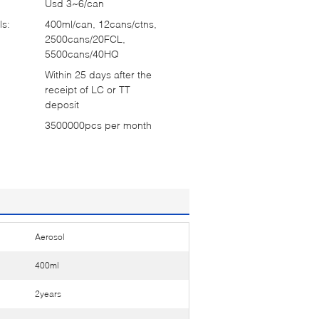
Usd 3~6/can
ls:
400ml/can, 12cans/ctns,
2500cans/20FCL,
5500cans/40HQ
Within 25 days after the
receipt of LC or TT
deposit
3500000pcs per month
Aerosol
400ml
2years