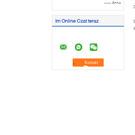
—— Anna
2
Im Online Czat teraz
3
i