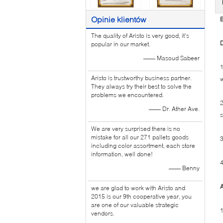
Opinie klientów
B
The quality of Aristo is very good, it's
D
popular in our market.
—— Masoud Sabeer
1
Aristo is trustworthy business partner.
w
They always try their best to solve the
problems we encountered.
2
—— Dr. Ather Ave.
s
We are very surprised there is no
mistake for all our 271 pallets goods
3
including color assortment, each store
information, well done!
4
—— Benny
A
we are glad to work with Aristo and
2015 is our 9th cooperative year, you
are one of our valuable strategic
1
vendors.