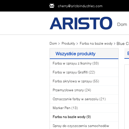
cherry@aristoindustries.com
Dom
Blue C
Dom
Produkty
Farba na bazie wody
Wszystkie produkty
Farba w sprayu z tkaniny
(33)
Farba w sprayu Graffiti
(22)
Farba akrylowa w sprayu
(55)
Przemysłowe smary
(24)
Oznaczanie farby w aerozolu
(21)
Marker Pen
(13)
Farba na bazie wody
(9)
Spray do czyszczenia samochodów