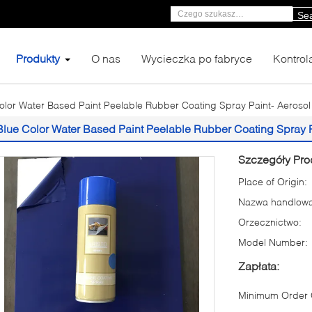
Se
Produkty
O nas
Wycieczka po fabryce
Kontrol
olor Water Based Paint Peelable Rubber Coating Spray Paint- Aerosol
Blue Color Water Based Paint Peelable Rubber Coating Spray P
Szczegóły Pro
Place of Origin:
Nazwa handlowa
Orzecznictwo:
Model Number:
Zapłata:
Minimum Order Q