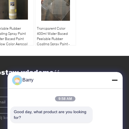
elable Rubber
Transparent Color
ting Spray Paint
400ml Water Based
er Based Paint
Peelable Rubber
low Color Aerosol
Coating Spray Paint -
Clear Varnish
ostaw wiadomość
Barry
9:58 AM
Good day, what product are you looking 
for?