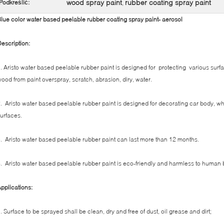
wood spray paint
rubber coating spray paint
Podkreślić:
,
lue color water based peelable rubber coating spray paint- aerosol
escription:
. Aristo water based peelable rubber paint is designed for protecting various surfa
ood from paint overspray, scratch, abrasion, diry, water.
. Aristo water based peelable rubber paint is designed for decorating car body, w
urfaces.
. Aristo water based peelable rubber paint can last more than 12 months.
. Aristo water based peelable rubber paint is eco-friendly and harmless to human 
pplications:
. Surface to be sprayed shall be clean, dry and free of dust, oil grease and dirt;