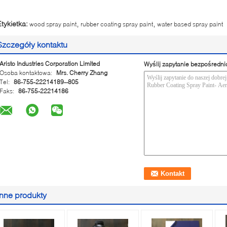
,
,
Etykietka:
wood spray paint
rubber coating spray paint
water based spray paint
Szczegóły kontaktu
Aristo Industries Corporation Limited
Wyślij zapytanie bezpośredni
Osoba kontaktowa:
Mrs. Cherry Zhang
Tel:
86-755-22214189--805
Faks:
86-755-22214186
Inne produkty