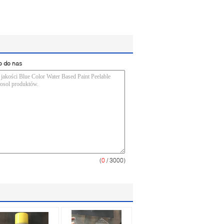
o do nas
(
0
/ 3000)