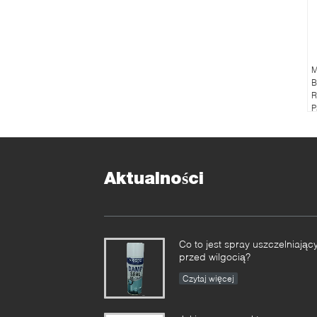
M
B
R
P
Aktualności
Co to jest spray uszczelniając
przed wilgocią?
Czytaj więcej