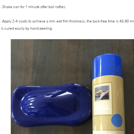
. Shake can for 1 minute after ball rattles.
. Apply 2-4 coats to achieve a min wet film thickness, the tack-free time is 45-90 m
t is cured easily by hand peeling.