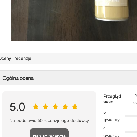
Oceny i recenzje
Ogólna ocena
P
Przegląd
ocen
o
5.0
5
gwiazdy
Na podstawie 50 recenzji tego dostawcy
4
gwiazdy
Napisz recenzję