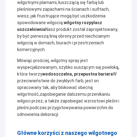
wilgotnymi plamami, łuszczącą się farbą lub
pleśniowymi zapachami na ścianach i sufitach,
wiesz, jak frustrujące mogą być uszkodzenia
spowodowane wilgocią.
wilgotny rozpylacz
uszczelnienia
Nasz produkt został zaprojektowany,
by być pierwszą linią obrony przed niechcianym
wilgocią w domach, biurach i przestrzeniach
komercyjnych.
Mówiąc prościej, wilgotny spray jest
wyspecjalizowanym, szybko suszącym się powłoką,
która tworzy
wodoszczelna, przepustna bariera
W
przeciwieństwie do zwykłych farb, jest on
opracowany tak, aby blokować obecną
wilgotność,zapobieganie dalszemu przenikaniu
wilgoci przez, a także zapobiegać wzrostowi pleśni i
pleśni podczas przygotowywania powierzchni do
odnowienia dekoracji.
Główne korzyści z naszego wilgotnego