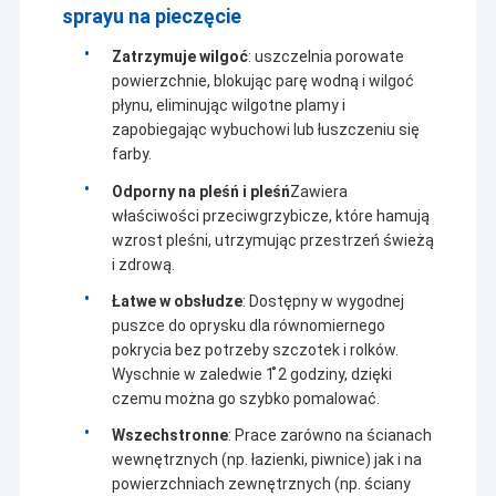
sprayu na pieczęcie
Zatrzymuje wilgoć
: uszczelnia porowate
powierzchnie, blokując parę wodną i wilgoć
płynu, eliminując wilgotne plamy i
zapobiegając wybuchowi lub łuszczeniu się
farby.
Odporny na pleśń i pleśń
Zawiera
właściwości przeciwgrzybicze, które hamują
wzrost pleśni, utrzymując przestrzeń świeżą
i zdrową.
Łatwe w obsłudze
: Dostępny w wygodnej
puszce do oprysku dla równomiernego
pokrycia bez potrzeby szczotek i rolków.
Wyschnie w zaledwie 1 ̊2 godziny, dzięki
czemu można go szybko pomalować.
Wszechstronne
: Prace zarówno na ścianach
wewnętrznych (np. łazienki, piwnice) jak i na
powierzchniach zewnętrznych (np. ściany