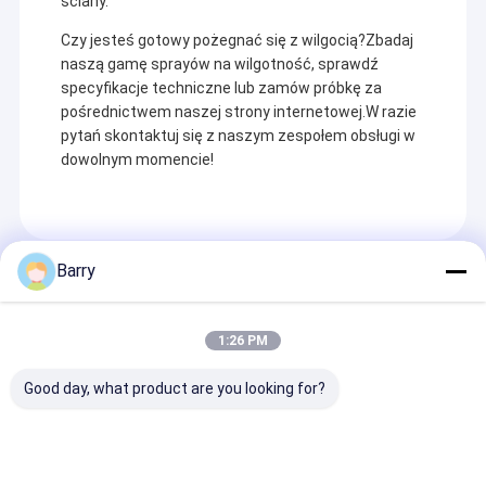
ściany.
Czy jesteś gotowy pożegnać się z wilgocią?Zbadaj
naszą gamę sprayów na wilgotność, sprawdź
specyfikacje techniczne lub zamów próbkę za
pośrednictwem naszej strony internetowej.W razie
pytań skontaktuj się z naszym zespołem obsługi w
dowolnym momencie!
Barry
Recommended Products
1:26 PM
Do domu
Good day, what product are you looking for?
Produkty
Aristo Industries jest wiodącym producentem farb,
specjalnych powłok, środków czyszczących, smarów i
O nas
chemikaliów MRO do zastosowań przemysłowych,
Działalność
10 uncji (400 ml)
Farba w spray
obsługujących farby, artykuły sztuki i papiernicze,