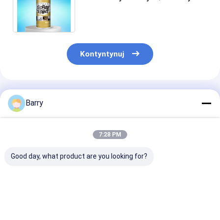
miedzianym / chromowym
odpornym na ścieranie
Kontyntynuj
Polecane Produkty
Barry
7:28 PM
Good day, what product are you looking for?
Farba cynkowa w
Szybkie suszenie
Farba akrylow
sprayu do
farby gazowanej z
cynkowa w spr
galwanizacji na
cynku 5-10 minut
10 minut Czas
zimno 400ml
Czas suszenia
schnięcia Mate