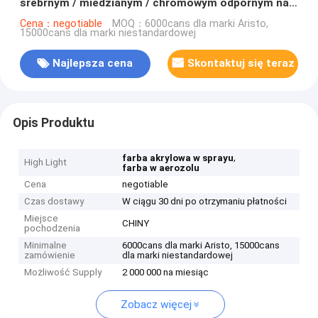
srebrnym / miedzianym / chromowym odpornym na
ścieranie
Cena：negotiable
MOQ：6000cans dla marki Aristo,
15000cans dla marki niestandardowej
Najlepsza cena
Skontaktuj się teraz
Opis Produktu
,
farba akrylowa w sprayu
High Light
farba w aerozolu
Cena
negotiable
Czas dostawy
W ciągu 30 dni po otrzymaniu płatności
Miejsce
CHINY
pochodzenia
Minimalne
6000cans dla marki Aristo, 15000cans
zamówienie
dla marki niestandardowej
Możliwość Supply
2 000 000 na miesiąc
Zobacz więcej