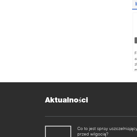
F
a
z
m
c
n
Aktualności
Co to jest spray uszczelniając
przed wilgocią?