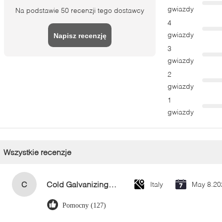
gwiazdy
Na podstawie 50 recenzji tego dostawcy
4
gwiazdy
Napisz recenzję
3
gwiazdy
2
gwiazdy
1
gwiazdy
Wszystkie recenzje
C
Cold Galvanizing Zinc Spray Paint 400ml
Italy
May 8.20
Pomocny (127)