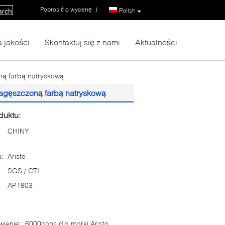
Poprosić o wycenę
|
Polish
arch
a jakości
Skontaktuj się z nami
Aktualności
ną farbą natryskową
agęszczoną farbą natryskową
duktu:
CHINY
:
Aristo
SGS / CTI
AP1803
ienie:
6000cans dla marki Aristo,