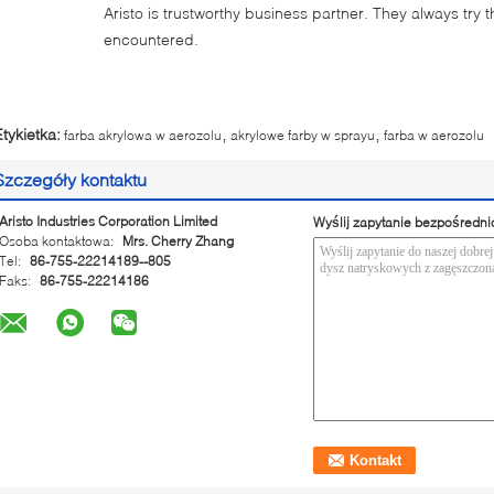
Aristo is trustworthy business partner. They always try 
encountered.
,
,
Etykietka:
farba akrylowa w aerozolu
akrylowe farby w sprayu
farba w aerozolu
Szczegóły kontaktu
Aristo Industries Corporation Limited
Wyślij zapytanie bezpośredni
Osoba kontaktowa:
Mrs. Cherry Zhang
Tel:
86-755-22214189--805
Faks:
86-755-22214186