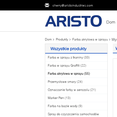
cherry@aristoindustries.com
Dom
Wy
Dom
Produkty
Farba akrylowa w sprayu
Wszystkie produkty
Farba w sprayu z tkaniny
(33)
Farba w sprayu Graffiti
(22)
Farba akrylowa w sprayu
(55)
Przemysłowe smary
(24)
Oznaczanie farby w aerozolu
(21)
Marker Pen
(13)
Farba na bazie wody
(9)
Spray do czyszczenia samochodów