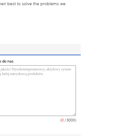
their best to solve the problems we
o do nas
(
0
/ 3000)