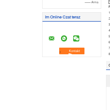
—— Anna
F
1
Im Online Czat teraz
2
3
4
6
7
8