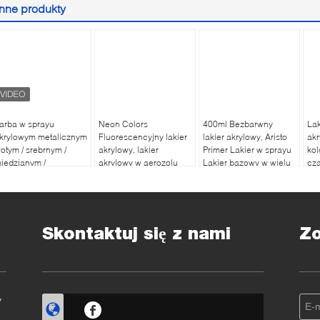
Inne produkty
arba w sprayu
Neon Colors
400ml Bezbarwny
Lak
krylowym metalicznym
Fluorescencyjny lakier
lakier akrylowy, Aristo
akr
łotym / srebrnym /
akrylowy, lakier
Primer Lakier w sprayu
kol
iedzianym /
akrylowy w aerozolu
Lakier bazowy w wielu
cza
hromowym odpornym
400 ml
kolorach
Liq
a ścieranie
Skontaktuj się z nami
Z
y