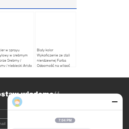
ier w sprayu
Biały kolor
ylowy w srebrnym
Wykończenie ze stali
orze Srebrny /
nierdzewnej Farba
rny / niebieski Aristo
Odporność na wilgoć
uid Coating
Emalia Aristo Appliance
ostaw wiadomość
Barry
7:04 PM