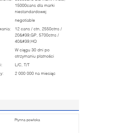
15000cans dla marki
niestandardowej
negotiable
wania:
12 cans / ctn, 2550ctns /
20&#39;GP, 5700ctns /
40&#39;HQ
W ciągu 30 dni po
otrzymaniu płatności
i:
L/C, T/T
y:
2 000 000 na miesiąc
Płynna powłoka