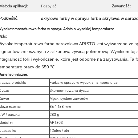
Metoda aplikacji:
Rozpylać
Zawartość:
akrylowe farby w sprayu
farba akrylowa w aerozo
Podkreślić:
,
ysokotemperaturowa farba w sprayu Aristo o wysokiej temperaturze
pis:
Wysokotemperaturowa farba aerozolowa ARISTO jest wytwarzana ze spe
pigmentów zmieszanych z silikonową żywicą polimerową.
Wynikiem tej 
integralność folii i wykończenie, które jest odporne na zarysowania.
Ta 
temperaturę pracy do 650 ℃
Dane techniczne:
Nazwa produktu
Farba w sprayu w wysokiej temperaturze
Dysza
Skoncentrowana dysza
Zawór
Męski system zaworów
Może rozmiar
65 * 158 mm
NW / puszka
283 g
Model nr
AP1803
Uszczelka
12ctns / ctn