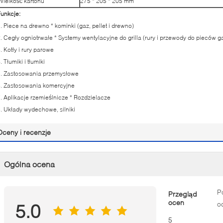
Wielkość kartonu
275 * 205 * 205 mm
unkcje:
. Piece na drewno * kominki (gaz, pellet i drewno)
. Cegły ogniotrwałe * Systemy wentylacyjne do grilla (rury i przewody do pieców 
. Kotły i rury parowe
. Tłumiki i tłumiki
5. Zastosowania przemysłowe
. Zastosowania komercyjne
. Aplikacje rzemieślnicze * Rozdzielacze
. Układy wydechowe, silniki
Oceny i recenzje
Ogólna ocena
P
Przegląd
ocen
o
5.0
5