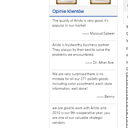
Opinie klientów
The quality of Aristo is very good, it's
popular in our market.
W
—— Masoud Sabeer
O
Aristo is trustworthy business partner.
They always try their best to solve the
problems we encountered.
—— Dr. Ather Ave.
We are very surprised there is no
mistake for all our 271 pallets goods
including color assortment, each store
information, well done!
—— Benny
we are glad to work with Aristo and
2015 is our 9th cooperative year, you
are one of our valuable strategic
vendors.