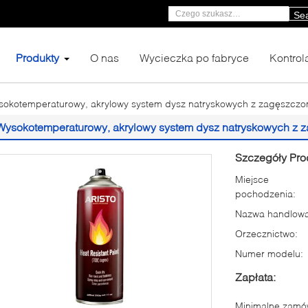
Se
Produkty
O nas
Wycieczka po fabryce
Kontrol
sokotemperaturowy, akrylowy system dysz natryskowych z zagęszczo
Wysokotemperaturowy, akrylowy system dysz natryskowych z z
Szczegóły Pro
Miejsce
pochodzenia:
Nazwa handlowa
Orzecznictwo:
Numer modelu:
Zapłata:
Minimalne zamów