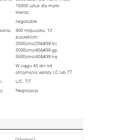
15000 sztuk dla marki
klienta;
negotiable
wania:
400 ml/puszka, 12
puszek/ctn,
2500ctns/20&#39;fcl,
5000ctns/40&#39;gp,
5500ctns/40&#39;hq
W ciągu 45 dni od
otrzymania wpłaty LC lub TT
i:
L/C, T/T
y:
Negocjacja
Ochraniacz