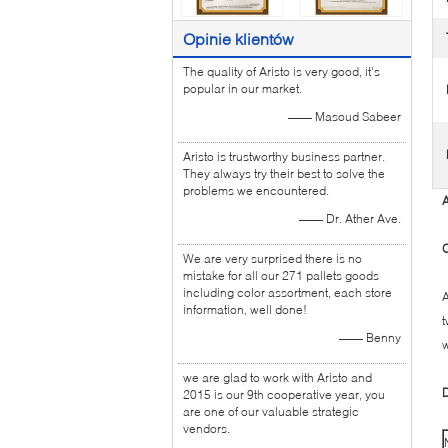
Opinie klientów
The quality of Aristo is very good, it's
popular in our market.
—— Masoud Sabeer
Aristo is trustworthy business partner.
They always try their best to solve the
problems we encountered.
A
—— Dr. Ather Ave.
O
We are very surprised there is no
mistake for all our 271 pallets goods
including color assortment, each store
A
information, well done!
t
—— Benny
w
we are glad to work with Aristo and
2015 is our 9th cooperative year, you
are one of our valuable strategic
vendors.