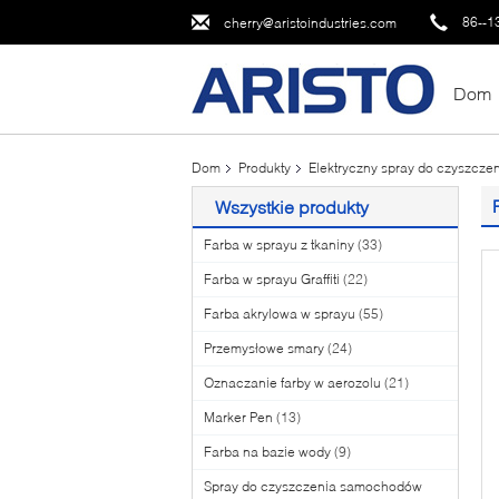
86--1
cherry@aristoindustries.com
Dom
Dom
Produkty
Elektryczny spray do czyszcze
Wszystkie produkty
Farba w sprayu z tkaniny
(33)
Farba w sprayu Graffiti
(22)
Farba akrylowa w sprayu
(55)
Przemysłowe smary
(24)
Oznaczanie farby w aerozolu
(21)
Marker Pen
(13)
Farba na bazie wody
(9)
Spray do czyszczenia samochodów