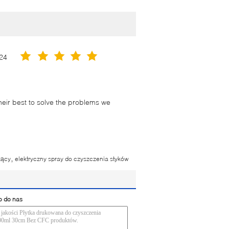
24
their best to solve the problems we
,
zący
elektryczny spray do czyszczenia styków
o do nas