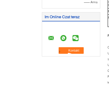
—— Anna
Im Online Czat teraz
P
C
U
s
U
C
R
k