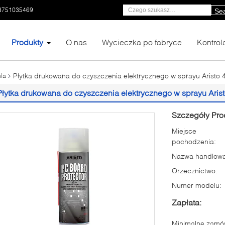
3751035469
Se
Produkty
O nas
Wycieczka po fabryce
Kontrol
Płytka drukowana do czyszczenia elektrycznego w sprayu Arist
nia
Płytka drukowana do czyszczenia elektrycznego w sprayu Ari
Szczegóły Pro
Miejsce
pochodzenia:
Nazwa handlowa
Orzecznictwo:
Numer modelu:
Zapłata:
Minimalne zamów