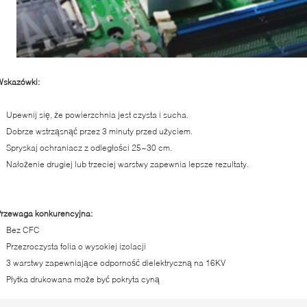
Wskazówki:
Upewnij się, że powierzchnia jest czysta i sucha.
Dobrze wstrząsnąć przez 3 minuty przed użyciem.
Spryskaj ochraniacz z odległości 25~30 cm.
Nałożenie drugiej lub trzeciej warstwy zapewnia lepsze rezultaty.
Przewaga konkurencyjna:
Bez CFC
Przezroczysta folia o wysokiej izolacji
3 warstwy zapewniające odporność dielektryczną na 16KV
Płytka drukowana może być pokryta cyną