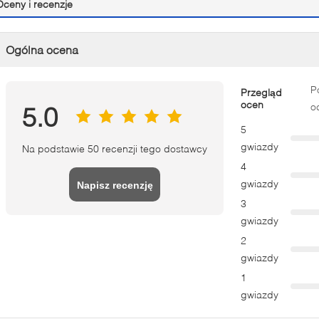
Oceny i recenzje
Ogólna ocena
P
Przegląd
ocen
o
5.0
5
gwiazdy
Na podstawie 50 recenzji tego dostawcy
4
gwiazdy
Napisz recenzję
3
gwiazdy
2
gwiazdy
1
gwiazdy