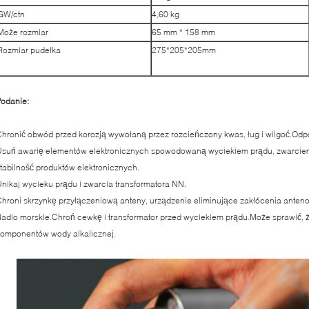
GW/ctn
4,60 kg
Może rozmiar
65 mm * 158 mm
Rozmiar pudełka
275*205*205mm
odanie:
hronić obwód przed korozją wywołaną przez rozcieńczony kwas, ług i wilgoć.Odpor
suń awarię elementów elektronicznych spowodowaną wyciekiem prądu, zwarciem
tabilność produktów elektronicznych.
nikaj wycieku prądu i zwarcia transformatora NN.
hroni skrzynkę przyłączeniową anteny, urządzenie eliminujące zakłócenia antenow
adio morskie.Chroń cewkę i transformator przed wyciekiem prądu.Może sprawić, że 
omponentów wody alkalicznej.