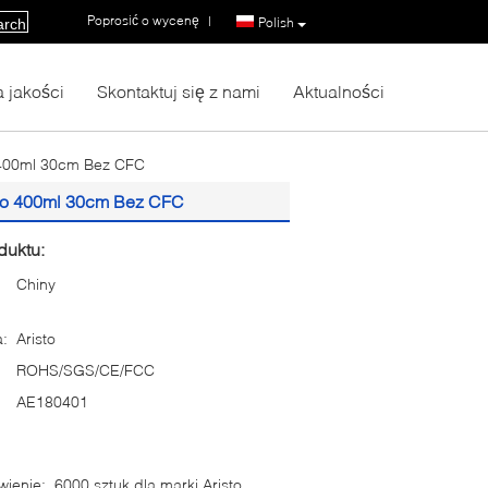
Poprosić o wycenę
|
Polish
arch
a jakości
Skontaktuj się z nami
Aktualności
o 400ml 30cm Bez CFC
sto 400ml 30cm Bez CFC
duktu:
Chiny
:
Aristo
ROHS/SGS/CE/FCC
AE180401
ienie:
6000 sztuk dla marki Aristo,