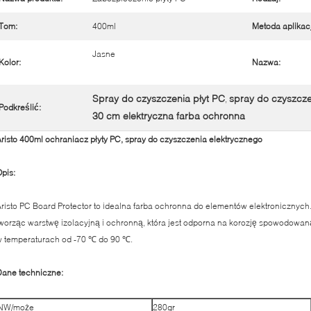
Tom:
400ml
Metoda aplikacj
Jasne
Kolor:
Nazwa:
Spray do czyszczenia płyt PC
spray do czyszcze
,
Podkreślić:
30 cm elektryczna farba ochronna
risto 400ml ochraniacz płyty PC, spray do czyszczenia elektrycznego
pis:
risto PC Board Protector to idealna farba ochronna do elementów elektroniczny
worząc warstwę izolacyjną i ochronną, która jest odporna na korozję spowodowaną
 temperaturach od -70 ℃ do 90 ℃.
Dane techniczne:
NW/może
280gr