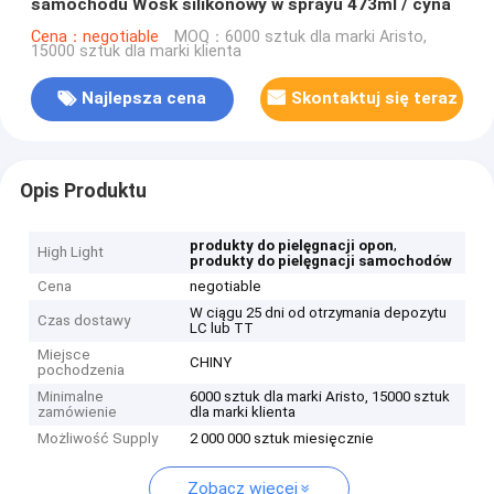
samochodu Wosk silikonowy w sprayu 473ml / cyna
Cena：negotiable
MOQ：6000 sztuk dla marki Aristo,
15000 sztuk dla marki klienta
Najlepsza cena
Skontaktuj się teraz
Opis Produktu
,
produkty do pielęgnacji opon
High Light
produkty do pielęgnacji samochodów
Cena
negotiable
W ciągu 25 dni od otrzymania depozytu
Czas dostawy
LC lub TT
Miejsce
CHINY
pochodzenia
Minimalne
6000 sztuk dla marki Aristo, 15000 sztuk
zamówienie
dla marki klienta
Możliwość Supply
2 000 000 sztuk miesięcznie
Zobacz więcej