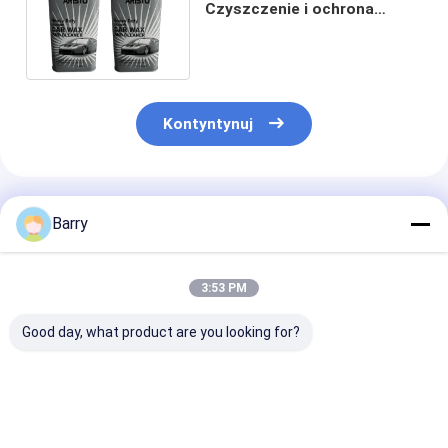
Czyszczenie i ochrona
samochodu Wosk silikonowy
w sprayu 473ml / cyna
Kontyntynuj
Polecane Produkty
Barry
3:53 PM
Good day, what product are you looking for?
Gumowane produkty
Produkty do
Tire Sealer &
do pielęgnacji
pielęgnacji opon
Inflator Spray
podłoŜa
samochodowych
Produkty do