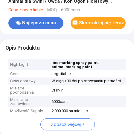
Animal dla Świni / Owca / Koń Ogon Fioletowy
Czerwony Zielony
Cena：negotiable
MOQ：6000cans
Najlepsza cena
Skontaktuj się teraz
Opis Produktu
,
line marking spray paint
High Light
animal marking paint
Cena
negotiable
Czas dostawy
W ciągu 30 dni po otrzymaniu płatności
Miejsce
CHINY
pochodzenia
Minimalne
6000cans
zamówienie
Możliwość Supply
2 000 000 na miesiąc
Zobacz więcej