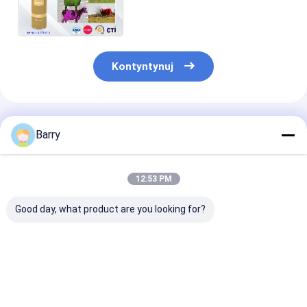
Świni / Owca / Koń Ogon
Fioletowy Czerwony Zielony
Kontyntynuj
Polecane Produkty
Barry
12:53 PM
Good day, what product are you looking for?
Farba w sprayu do
Pojemność 750 ml,
Farba
znakowania linii,
waga brutto 600 g,
fluorescencyj
waga brutto 600g,
tymczasowa farba w
oznakowania 
darmowa próbka
sprayu do
sprayu z usłu
dwóch sztuk,
znakowania z
akceptowalna 
Najlepsza cena
Najlepsza cena
Najlepsza 