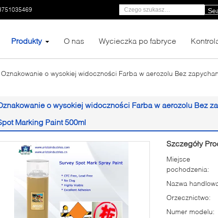
3751035469
Se
Produkty
O nas
Wycieczka po fabryce
Kontrol
Oznakowanie o wysokiej widoczności Farba w aerozolu Bez zapychani
Oznakowanie o wysokiej widoczności Farba w aerozolu Bez za
Spot Marking Paint 500ml
Szczegóły Pro
Miejsce
pochodzenia:
Nazwa handlowa
Orzecznictwo:
Numer modelu: