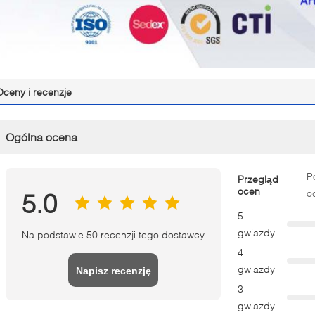
Oceny i recenzje
Ogólna ocena
P
Przegląd
ocen
o
5.0
5
gwiazdy
Na podstawie 50 recenzji tego dostawcy
4
gwiazdy
Napisz recenzję
3
gwiazdy