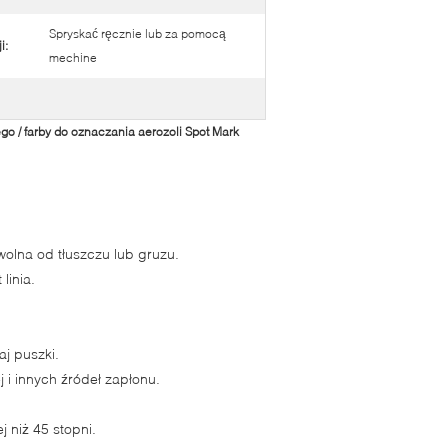
Spryskać ręcznie lub za pomocą
i:
mechine
go / farby do oznaczania aerozoli Spot Mark
.
wolna od tłuszczu lub gruzu.
linia.
aj puszki.
j i innych źródeł zapłonu.
 niż 45 stopni.