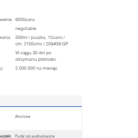
ienie:
6000cans
negotiable
wania:
500ml / puszka, 12cans /
ctn, 2100ctns / 20&#39;GP
W ciągu 30 dni po
otrzymaniu płatności
y:
2 000 000 na miesiąc
Akrylowe
puszek:
Puste lub wydrukowane