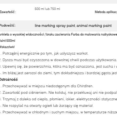
500 ml lub 750 ml
Zawartość:
Metoda aplikacj
line marking spray paint
animal marking paint
Podkreślić:
,
nkieta o wysokiej widoczności / braku zacierania Farba do malowania natryskowe
aint 500ml
Wskazówki
1. Potrząśnij energicznie po tym, jak usłyszysz warkot.
2. Dysza musi być czyszczona w dowolnej chwili podczas użytkowania
3. Upewnij się, że powierzchnia, która ma być oznaczona, jest sucha i 
. Im bliżej jest aerozol do ziemi, tym dokładniejsza i bardziej gęsta jest 
Ostrożność
1. Przechowywać w miejscu niedostępnym dla Chirdlren.
2. Zawartość pod ciśnieniem. Nie koliduj, nie przekłuwaj ani nie podpal
3. Trzymaj z daleka od ciepła, płomieni, iskier, elektryczności statyczne
4. Nie rozpylać na otwarty ogień lub żarzący się materiał.
5. Przechowywać w chłodnym i suchym miejscu, w temperaturze niższej