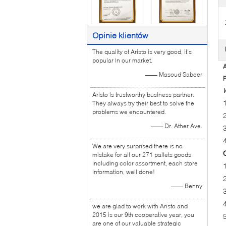
Opinie klientów
The quality of Aristo is very good, it's
popular in our market.
A
—— Masoud Sabeer
P
Aristo is trustworthy business partner.
They always try their best to solve the
problems we encountered.
—— Dr. Ather Ave.
4
We are very surprised there is no
mistake for all our 271 pallets goods
including color assortment, each store
information, well done!
—— Benny
we are glad to work with Aristo and
2015 is our 9th cooperative year, you
are one of our valuable strategic