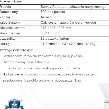
Dane techniczne:
Produkt
Survey Farba do malowania natryskowego
Zadowolony
500 ml / puszka
Rodzaj
Aerosol
Valve System
Cały system zaworów kierunkowych
Wielkość kartonu
275 * 205 * 205 mm
Może rozmiar
65 * 195 mm
Uszczelka
12 puszek / karton
Ładuję
2100ctns / 20'GP, 4700ctns / 40'HQ
Przewaga konkurencyjna:
1. Bezfreonowa farba do znakowania wysokiej jakości.
2. Gwarantowany brak zatykania.
3. Służy do oznaczania linii i wykonywania pomiarów.
4. Nadaje się do stosowania na asfalcie, żużlu, trawie i żwirze.
5. Bezołowiowe, bez chlorowanych rozpuszczalników.