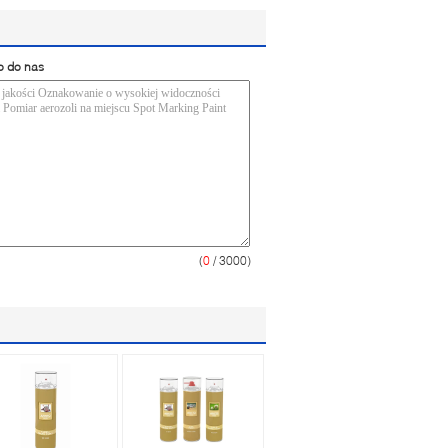
o do nas
(
0
/ 3000)