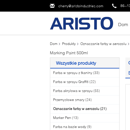
86--1
cherry@aristoindustries.com
Dom
Dom
Produkty
Oznaczanie farby w aerozolu
Marking Paint 500ml
Wszystkie produkty
Farba w sprayu z tkaniny
(33)
Farba w sprayu Graffiti
(22)
Farba akrylowa w sprayu
(55)
Przemysłowe smary
(24)
Oznaczanie farby w aerozolu
(21)
Marker Pen
(13)
Farba na bazie wody
(9)