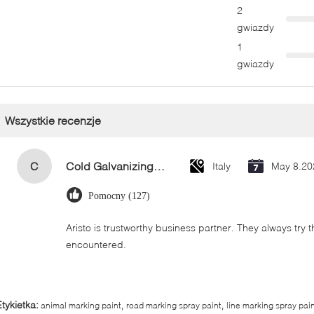
2
gwiazdy
1
gwiazdy
Wszystkie recenzje
C
Cold Galvanizing Zinc Spray Paint 400ml
Italy
May 8.20
Pomocny (127)
Aristo is trustworthy business partner. They always try 
encountered.
,
,
Etykietka:
animal marking paint
road marking spray paint
line marking spray pain