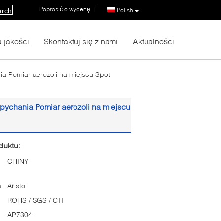
Poprosić o wycenę
|
Polish
arch
a jakości
Skontaktuj się z nami
Aktualności
a Pomiar aerozoli na miejscu Spot
pychania Pomiar aerozoli na miejscu
duktu:
CHINY
:
Aristo
ROHS / SGS / CTI
AP7304