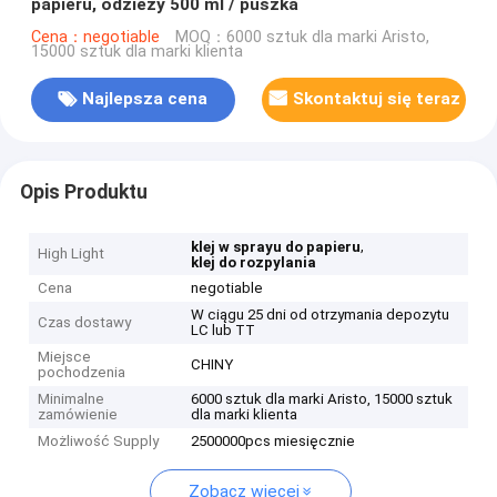
papieru, odzieży 500 ml / puszka
Cena：negotiable
MOQ：6000 sztuk dla marki Aristo,
15000 sztuk dla marki klienta
Najlepsza cena
Skontaktuj się teraz
Opis Produktu
,
klej w sprayu do papieru
High Light
klej do rozpylania
Cena
negotiable
W ciągu 25 dni od otrzymania depozytu
Czas dostawy
LC lub TT
Miejsce
CHINY
pochodzenia
Minimalne
6000 sztuk dla marki Aristo, 15000 sztuk
zamówienie
dla marki klienta
Możliwość Supply
2500000pcs miesięcznie
Zobacz więcej