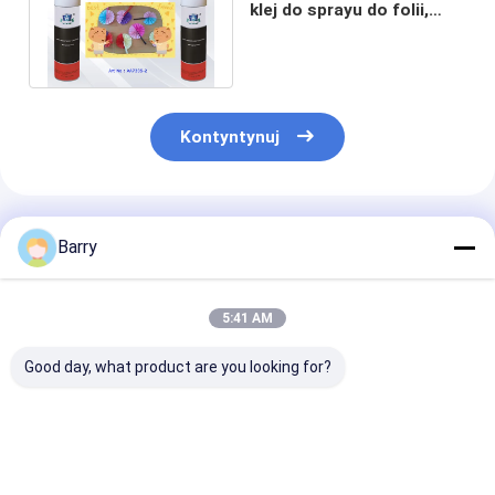
klej do sprayu do folii,
papieru, odzieży 500 ml /
puszka
Kontyntynuj
Polecane Produkty
Barry
5:41 AM
Good day, what product are you looking for?
Trwały, nietoksyczny
Działalność
Przejrzysty
akrylowy klejnot do
chemiczna:
wielofunkcyjn
silnego i trwałego
klejnot do