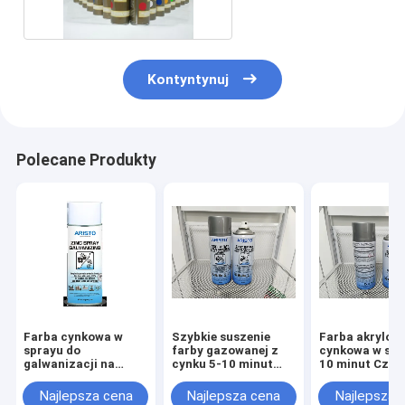
Kontyntynuj
Polecane Produkty
Farba cynkowa w
Szybkie suszenie
Farba akrylow
sprayu do
farby gazowanej z
cynkowa w spr
galwanizacji na
cynku 5-10 minut
10 minut Czas
zimno 400ml
Czas suszenia
schnięcia Mate
powłokowy
Najlepsza cena
Najlepsza cena
Najlepsza 