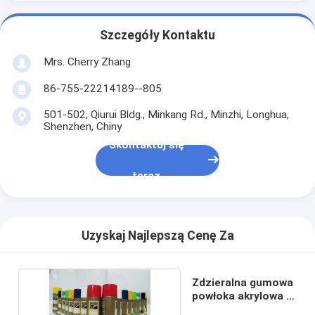
Szczegóły Kontaktu
Mrs. Cherry Zhang
86-755-22214189--805
501-502, Qiurui Bldg., Minkang Rd., Minzhi, Longhua,
Shenzhen, Chiny
Skontaktuj się
teraz
Uzyskaj Najlepszą Cenę Za
Zdzieralna gumowa
powłoka akrylowa w
sprayu