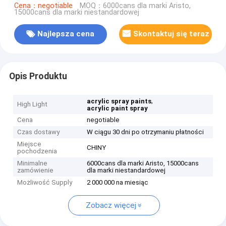
Cena：negotiable
MOQ：6000cans dla marki Aristo,
15000cans dla marki niestandardowej
Najlepsza cena
Skontaktuj się teraz
Opis Produktu
,
acrylic spray paints
High Light
acrylic paint spray
Cena
negotiable
Czas dostawy
W ciągu 30 dni po otrzymaniu płatności
Miejsce
CHINY
pochodzenia
Minimalne
6000cans dla marki Aristo, 15000cans
zamówienie
dla marki niestandardowej
Możliwość Supply
2 000 000 na miesiąc
Zobacz więcej