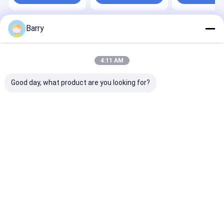
Barry
Dom
O nas
Desktop Site
Sitemap
Polityka prywatności
Jakość
Farba w sprayu z tkaniny
Fabryka w Chinach.Copyright ©
4:11 AM
2026 Aristo Industries Corporation Limited. All Rights Reserved.
Good day, what product are you looking for?
Do domu
Produkty
O nas