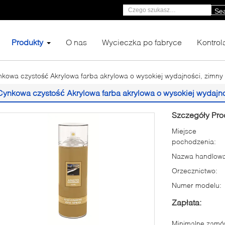
Se
Produkty
O nas
Wycieczka po fabryce
Kontrol
kowa czystość Akrylowa farba akrylowa o wysokiej wydajności, zimn
Cynkowa czystość Akrylowa farba akrylowa o wysokiej wydajn
Szczegóły Pro
Miejsce
pochodzenia:
Nazwa handlowa
Orzecznictwo:
Numer modelu:
Zapłata:
Minimalne zamów