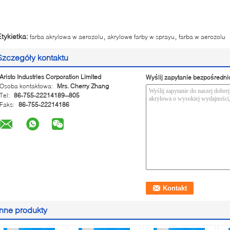
,
,
Etykietka:
farba akrylowa w aerozolu
akrylowe farby w sprayu
farba w aerozolu
Szczegóły kontaktu
Aristo Industries Corporation Limited
Wyślij zapytanie bezpośredni
Osoba kontaktowa:
Mrs. Cherry Zhang
Tel:
86-755-22214189--805
Faks:
86-755-22214186
Inne produkty