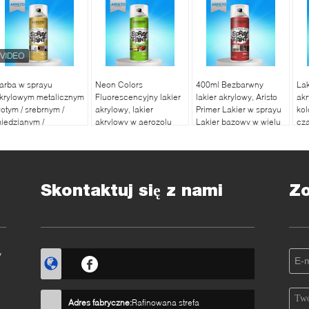
arba w sprayu
Neon Colors
400ml Bezbarwny
Lak
krylowym metalicznym
Fluorescencyjny lakier
lakier akrylowy, Aristo
akr
łotym / srebrnym /
akrylowy, lakier
Primer Lakier w sprayu
kol
iedzianym /
akrylowy w aerozolu
Lakier bazowy w wielu
cza
hromowym odpornym
400 ml
kolorach
Liq
a ścieranie
Skontaktuj się z nami
Z
y
Adres fabryczne:
Rafinowana strefa