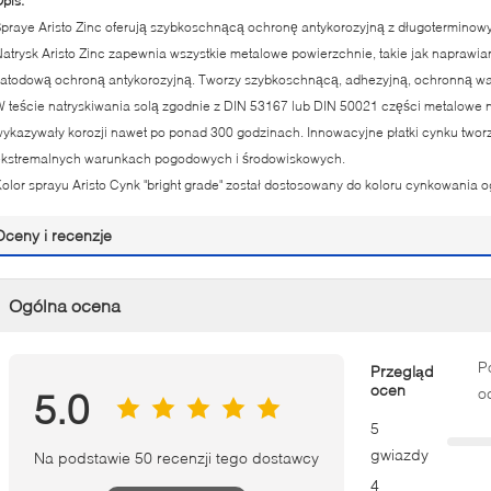
pis:
praye Aristo Zinc oferują szybkoschnącą ochronę antykorozyjną z długoterminowy
atrysk Aristo Zinc zapewnia wszystkie metalowe powierzchnie, takie jak naprawi
atodową ochroną antykorozyjną. Tworzy szybkoschnącą, adhezyjną, ochronną wa
 teście natryskiwania solą zgodnie z DIN 53167 lub DIN 50021 części metalowe n
ykazywały korozji nawet po ponad 300 godzinach. Innowacyjne płatki cynku two
ekstremalnych warunkach pogodowych i środowiskowych.
olor sprayu Aristo Cynk "bright grade" został dostosowany do koloru cynkowania 
Oceny i recenzje
Ogólna ocena
P
Przegląd
ocen
o
5.0
5
gwiazdy
Na podstawie 50 recenzji tego dostawcy
4