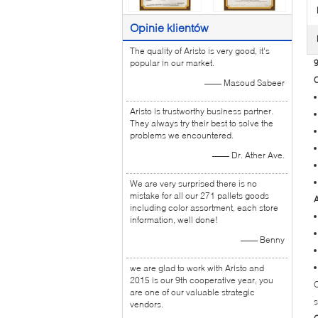
Opinie klientów
The quality of Aristo is very good, it's
popular in our market.
9
—— Masoud Sabeer
Aristo is trustworthy business partner.
They always try their best to solve the
problems we encountered.
—— Dr. Ather Ave.
We are very surprised there is no
mistake for all our 271 pallets goods
A
including color assortment, each store
information, well done!
—— Benny
we are glad to work with Aristo and
2015 is our 9th cooperative year, you
are one of our valuable strategic
s
vendors.