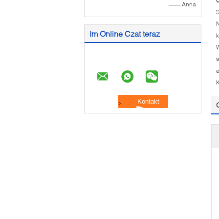
O
—— Anna
S
N
Im Online Czat teraz
k
W
w
K