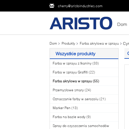
cherry@aristoindustries.com
Dom
Cyn
Dom
Produkty
Farba akrylowa w sprayu
Wszystkie produkty
Farba w sprayu z tkaniny
(33)
Farba w sprayu Graffiti
(22)
Farba akrylowa w sprayu
(55)
Przemysłowe smary
(24)
Oznaczanie farby w aerozolu
(21)
Marker Pen
(13)
Farba na bazie wody
(9)
Spray do czyszczenia samochodów