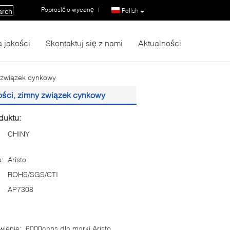
Poprosić o wycenę
|
Polish
arch
a jakości
Skontaktuj się z nami
Aktualności
y związek cynkowy
ości, zimny związek cynkowy
duktu:
CHINY
:
Aristo
ROHS/SGS/CTI
AP7308
ienie:
6000cans dla marki Aristo,