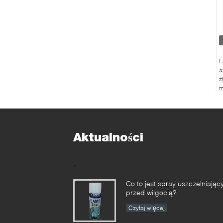
F
a
z
m
c
n
Aktualności
Co to jest spray uszczelniając
przed wilgocią?
Czytaj więcej