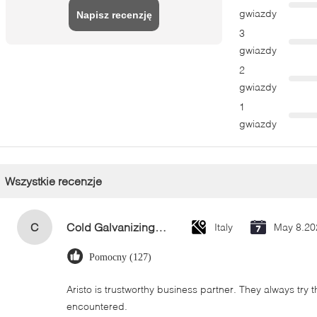
gwiazdy
Napisz recenzję
3
gwiazdy
2
gwiazdy
1
gwiazdy
Wszystkie recenzje
C
Cold Galvanizing Zinc Spray Paint 400ml
Italy
May 8.20
Pomocny (127)
Aristo is trustworthy business partner. They always try 
encountered.