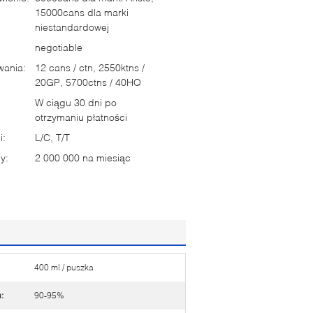
15000cans dla marki
niestandardowej
negotiable
wania:
12 cans / ctn, 2550ktns /
20GP, 5700ctns / 40HQ
W ciągu 30 dni po
otrzymaniu płatności
i:
L/C, T/T
y:
2 000 000 na miesiąc
400 ml / puszka
:
90-95%