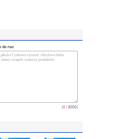
o do nas
(
0
/ 3000)