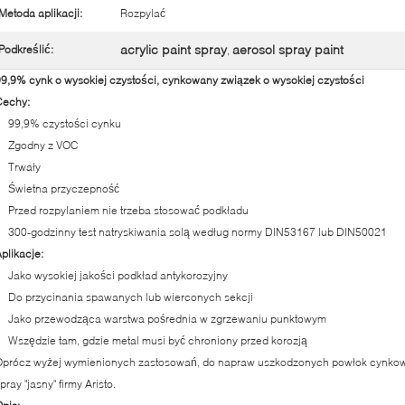
Metoda aplikacji:
Rozpylać
acrylic paint spray
aerosol spray paint
Podkreślić:
,
9,9% cynk o wysokiej czystości, cynkowany związek o wysokiej czystości
Cechy:
99,9% czystości cynku
Zgodny z VOC
Trwały
Świetna przyczepność
Przed rozpylaniem nie trzeba stosować podkładu
300-godzinny test natryskiwania solą według normy DIN53167 lub DIN50021
plikacje:
Jako wysokiej jakości podkład antykorozyjny
Do przycinania spawanych lub wierconych sekcji
Jako przewodząca warstwa pośrednia w zgrzewaniu punktowym
Wszędzie tam, gdzie metal musi być chroniony przed korozją
Oprócz wyżej wymienionych zastosowań, do napraw uszkodzonych powłok cynkowy
pray "jasny" firmy Aristo.