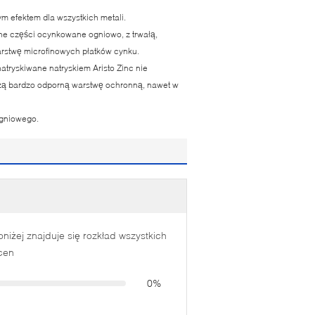
m efektem dla wszystkich metali.
ane części ocynkowane ogniowo, z trwałą,
rstwę microfinowych płatków cynku.
atryskiwane natryskiem Aristo Zinc nie
rzą bardzo odporną warstwę ochronną, nawet w
ogniowego.
oniżej znajduje się rozkład wszystkich
cen
0%