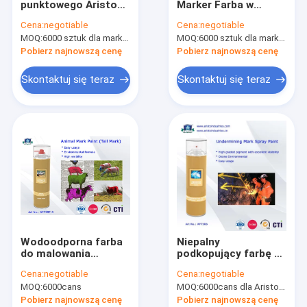
punktowego Aristo
Marker Farba w
Farba na bazie wody
Survey 500ml biała
aerozolu Znakowanie
Cena:
negotiable
Cena:
negotiable
żółta niebieska
linii Farba w sprayu
MOQ:
Spray do czyszczenia samochodów
6000 sztuk dla marki Aristo, 15000 sztuk dla marki klienta;
MOQ:
6000 sztuk dla marki Aristo, 15000 sztuk dla marki klienta;
zielona czerwona
na drogę
czarna farba do
Pobierz najnowszą cenę
Pobierz najnowszą cenę
znakowania
Produkty do pielęgnacji samochodów
Skontaktuj się teraz
Skontaktuj się teraz
Elektryczny spray do czyszczenia
Czyściciel domu
Spray piankowy PU
Uszczelniacz silikonowy
Spoiwo w sprayu
Wodoodporna farba
Niepalny
Uszczelniacz poliuretanowy
do malowania
podkopujący farbę w
natryskowego
sprayu Mark
Cena:
negotiable
Cena:
negotiable
produkty do pielęgnacji ciała
MOQ:
6000cans
MOQ:
6000cans dla Aristo, 15000cans dla marki OEM
Pobierz najnowszą cenę
Pobierz najnowszą cenę