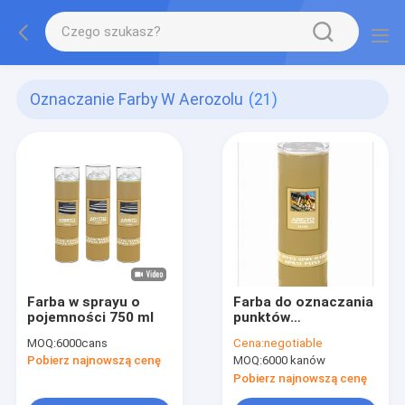
Oznaczanie Farby W Aerozolu
(21)
Farba w sprayu o
Farba do oznaczania
pojemności 750 ml
punktów
pomiarowych
MOQ:
6000cans
Cena:
negotiable
Tymczasowy znak
Pobierz najnowszą cenę
MOQ:
6000 kanów
odwrócony
znacznika
Pobierz najnowszą cenę
spryskującego z