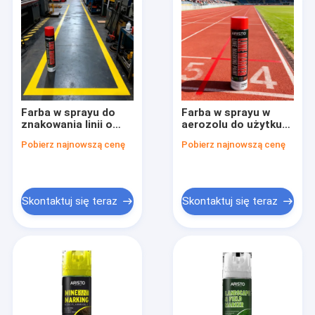
Farba w sprayu do
Farba w sprayu w
znakowania linii o
aerozolu do użytku
pojemności 750 ml,
wewnętrznego i
Pobierz najnowszą cenę
Pobierz najnowszą cenę
wadze brutto 600 g, z
zewnętrznego z
oznaczeniem
darmową próbką -
łatwopalności, do
750ml Farba do
użytku
znakowania linii
wewnętrznego i
Skontaktuj się teraz
Skontaktuj się teraz
zewnętrznego
Do domu
Produkty
O nas