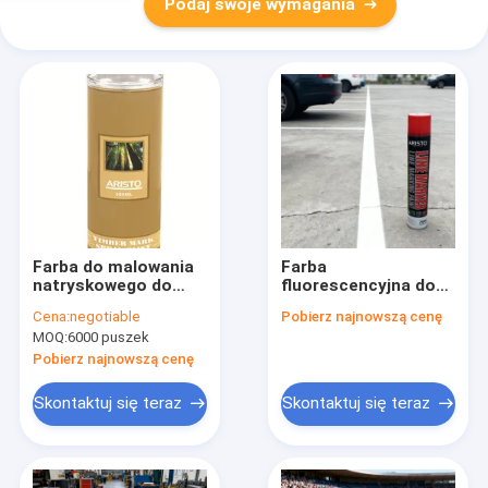
Podaj swoje wymagania
Farba do malowania
Farba
natryskowego do
fluorescencyjna do
drewna / drzewa /
oznakowania w
Cena:
negotiable
Pobierz najnowszą cenę
dziennika z
sprayu z usługą OEM
MOQ:
6000 puszek
aerozolem
akceptowalna i waga
brutto 600 g do
Pobierz najnowszą cenę
użytku
wewnętrznego i
Skontaktuj się teraz
Skontaktuj się teraz
zewnętrznego