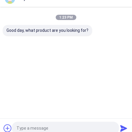
Nasze Kategorie
1:23 PM
Good day, what product are you looking for?
Farba w sprayu z
Farba w sprayu
Farba akrylow
tkaniny
Graffiti
sprayu
Dom
O nas
Desktop Site
Sitemap
Polityka prywatności
Jakość
Farba w sprayu z tkaniny
Fabryka w Chinach.Copyright ©
2026 Aristo Industries Corporation Limited. All Rights Reserved.