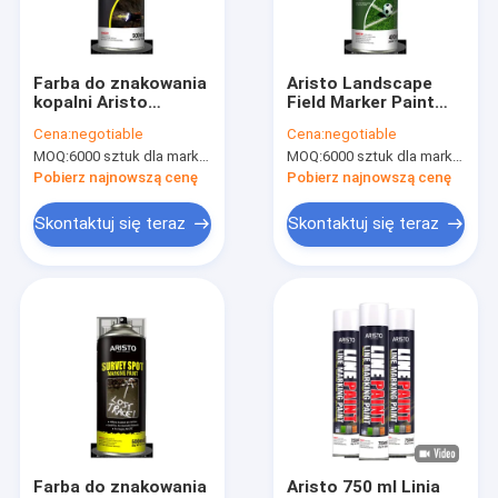
Wycieczka po fabryce
Kontrola jakości
Farba do znakowania
Aristo Landscape
kopalni Aristo
Field Marker Paint
News
Ekologiczny niepalny
Tymczasowy marker
Cena:
negotiable
Cena:
negotiable
marker do
linii Spray do boiska
MOQ:
6000 sztuk dla marki Aristo, 15000 sztuk dla marki klienta;
MOQ:
6000 sztuk dla marki Aristo, 15000 sztuk dla marki klienta;
podkopywania
sportowego
Pobierz najnowszą cenę
Pobierz najnowszą cenę
Farba w sprayu z tkaniny
Skontaktuj się teraz
Skontaktuj się teraz
Farba w sprayu Graffiti
Farba akrylowa w sprayu
Przemysłowe smary
Oznaczanie farby w aerozolu
Marker Pen
Farba do znakowania
Aristo 750 ml Linia