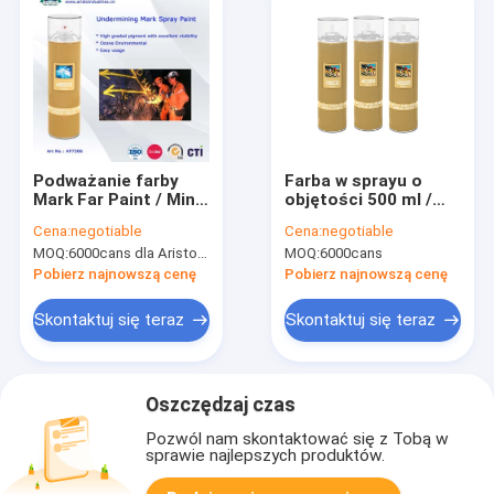
Podważanie farby
Farba w sprayu o
Mark Far Paint / Mine
objętości 500 ml /
Wyznaczanie farby i
750 ml do
Cena:
negotiable
Cena:
negotiable
niepalnego
oznaczania miejsc,
MOQ:
6000cans dla Aristo, 15000cans dla marki OEM
MOQ:
6000cans
oznakowania układu
bez użycia CFC
Pobierz najnowszą cenę
Pobierz najnowszą cenę
Skontaktuj się teraz
Skontaktuj się teraz
Oszczędzaj czas
Pozwól nam skontaktować się z Tobą w
sprawie najlepszych produktów.