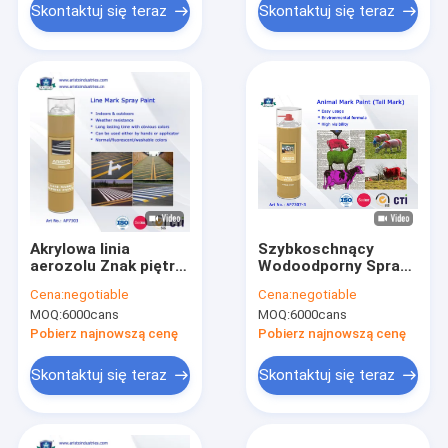
osłoną natryskową
Skontaktuj się teraz
Skontaktuj się teraz
Akrylowa linia
Szybkoschnący
aerozolu Znak piętro
Wodoodporny Spray
/ oznakowanie dróg
Farba Mark Animal
Cena:
negotiable
Cena:
negotiable
Malowanie
dla Świni / Owca /
MOQ:
6000cans
MOQ:
6000cans
natryskowe
Koń Ogon Fioletowy
Odporność na
Czerwony Zielony
Pobierz najnowszą cenę
Pobierz najnowszą cenę
warunki
atmosferyczne w
Skontaktuj się teraz
Skontaktuj się teraz
750 ml