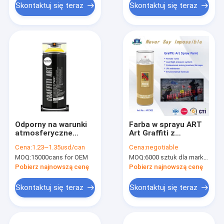
Skontaktuj się teraz
Skontaktuj się teraz
Odporny na warunki
Farba w sprayu ART
atmosferyczne
Art Graffiti z
Graffiti Art Spray o
zaawansowaną
Cena:
1.23~1.35usd/can
Cena:
negotiable
słabym zapachu i
formułą i
MOQ:
15000cans for OEM
MOQ:
6000 sztuk dla marki Aristo, 15000 sztuk dla marki klienta
wysokim kryciu
profesjonalnym
systemem zaworów
Pobierz najnowszą cenę
Pobierz najnowszą cenę
Skontaktuj się teraz
Skontaktuj się teraz