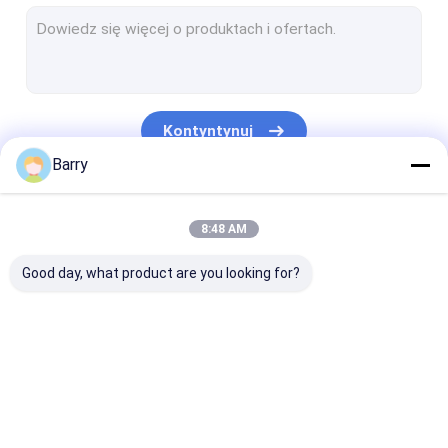
Farba na bazie wody
Spray do czyszczenia samochodów
Produkty do pielęgnacji samochodów
Kontyntynuj
Elektryczny spray do czyszczenia
Barry
Czyściciel domu
Nasze Kategorie
8:48 AM
Spray piankowy PU
Good day, what product are you looking for?
Uszczelniacz silikonowy
Spoiwo w sprayu
Uszczelniacz poliuretanowy
Farba w sprayu z
Farba w sprayu
Farba akrylow
produkty do pielęgnacji ciała
tkaniny
Graffiti
sprayu