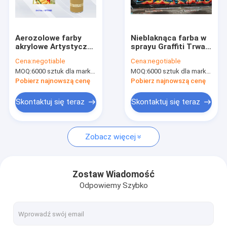
Wycieczka po fabryce
Kontrola jakości
Aerozolowe farby
Nieblaknąca farba w
akrylowe Artystyczne
sprayu Graffiti Trwała
News
farby w sprayu
na różne
Cena:
negotiable
Cena:
negotiable
Puszki dla artysty o
powierzchnie
MOQ:
6000 sztuk dla marki Aristo, 15000 sztuk dla marki klienta
MOQ:
6000 sztuk dla marki Aristo, 15000 sztuk dla marki klienta
kolorze normalnym,
fluorescencyjnym,
Pobierz najnowszą cenę
Pobierz najnowszą cenę
metalicznym
Farba w sprayu z tkaniny
Skontaktuj się teraz
Skontaktuj się teraz
Farba w sprayu Graffiti
Zobacz więcej
Farba akrylowa w sprayu
Przemysłowe smary
Zostaw Wiadomość
Odpowiemy Szybko
Oznaczanie farby w aerozolu
Marker Pen