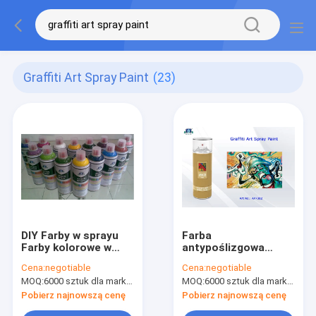
Graffiti Art Spray Paint
(23)
DIY Farby w sprayu
Farba
Farby kolorowe w
antypoślizgowa
sprayu w aerozolu /
odporna na warunki
Cena:
negotiable
Cena:
negotiable
Czerwone, fioletowe
atmosferyczne dla
MOQ:
6000 sztuk dla marki Aristo, 15000 sztuk dla marki klienta
MOQ:
6000 sztuk dla marki Aristo, 15000 sztuk dla marki klienta
złoto
Graffiti Pink Purple
Red Colorful
Pobierz najnowszą cenę
Pobierz najnowszą cenę