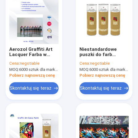
Aerozol Graffiti Art
Niestandardowe
Lacquer Farba w
puszki do farb
sprayu 400 ml RAL do
natryskowych z farbą
Cena:
negotiable
Cena:
negotiable
wewnątrz na
akrylową Art z
MOQ:
6000 sztuk dla marki Aristo, 15000 sztuk dla marki klienta
MOQ:
6000 sztuk dla marki Aristo, 15000 sztuk dla marki klienta
zewnątrz
matowym połyskiem
/ połyskiem
Pobierz najnowszą cenę
Pobierz najnowszą cenę
Skontaktuj się teraz
Skontaktuj się teraz
Do domu
Produkty
O nas