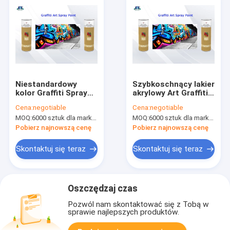
Niestandardowy
Szybkoschnący lakier
kolor Graffiti Spray
akrylowy Art Graffiti
Paint Powłoka płynna
400ml żeński zawór i
Cena:
negotiable
Cena:
negotiable
CTI Akryl
niskie / wysokie
MOQ:
6000 sztuk dla marki Aristo, 15000 sztuk dla marki klienta
MOQ:
6000 sztuk dla marki Aristo, 15000 sztuk dla marki klienta
ciśnienie
Pobierz najnowszą cenę
Pobierz najnowszą cenę
Skontaktuj się teraz
Skontaktuj się teraz
Oszczędzaj czas
Pozwól nam skontaktować się z Tobą w
sprawie najlepszych produktów.