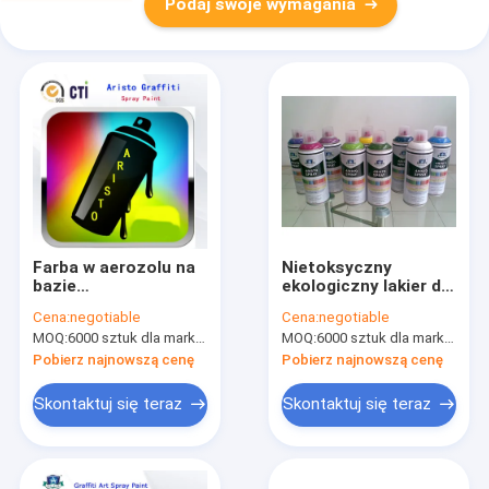
Podaj swoje wymagania
Farba w aerozolu na
Nietoksyczny
bazie
ekologiczny lakier do
rozpuszczalnika /
malowania aerozoli
Cena:
negotiable
Cena:
negotiable
farby na bazie wody z
do drewna / plastiku /
MOQ:
6000 sztuk dla marki Aristo, 15000 sztuk dla marki klienta
MOQ:
6000 sztuk dla marki Aristo, 15000 sztuk dla marki klienta
tłustą / średnią /
metalu
chudą dyszą
Pobierz najnowszą cenę
Pobierz najnowszą cenę
Skontaktuj się teraz
Skontaktuj się teraz