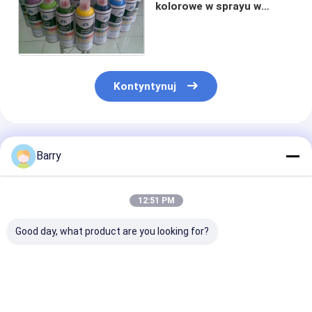
kolorowe w sprayu w
aerozolu / Czerwone,
fioletowe złoto
Kontyntynuj
Polecane Produkty
Barry
12:51 PM
Good day, what product are you looking for?
Farba w sprayu do
Wysoka pojemność
Multicolor Graf
graffiti Aristo
400 ml Graffiti Farba
Farba w Spray
w sprayu Odporna na
Szybkoschnąc