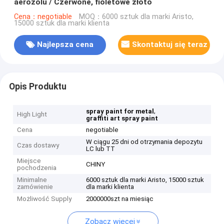
aerozolu / Czerwone, fioletowe złoto
Cena：negotiable
MOQ：6000 sztuk dla marki Aristo,
15000 sztuk dla marki klienta
Najlepsza cena
Skontaktuj się teraz
Opis Produktu
,
spray paint for metal
High Light
graffiti art spray paint
Cena
negotiable
W ciągu 25 dni od otrzymania depozytu
Czas dostawy
LC lub TT
Miejsce
CHINY
pochodzenia
Minimalne
6000 sztuk dla marki Aristo, 15000 sztuk
zamówienie
dla marki klienta
Możliwość Supply
2000000szt na miesiąc
Zobacz więcej