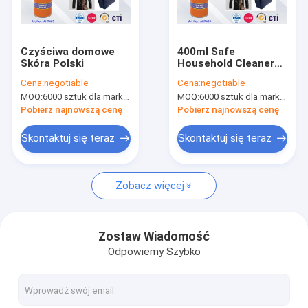
Wycieczka po fabryce
Kontrola jakości
Czyściwa domowe
400ml Safe
Skóra Polski
Household Cleaners
News
Skóra Polski z
Cena:
negotiable
Cena:
negotiable
umiejętnością
MOQ:
6000 sztuk dla marki Aristo, 15000 sztuk dla marki klienta
MOQ:
6000 sztuk dla marki Aristo, 15000 sztuk dla marki klienta
penetracji i
odporności na
Pobierz najnowszą cenę
Pobierz najnowszą cenę
warunki
atmosferyczne
Farba w sprayu z tkaniny
Skontaktuj się teraz
Skontaktuj się teraz
Farba w sprayu Graffiti
Zobacz więcej
Farba akrylowa w sprayu
Przemysłowe smary
Zostaw Wiadomość
Odpowiemy Szybko
Oznaczanie farby w aerozolu
Marker Pen