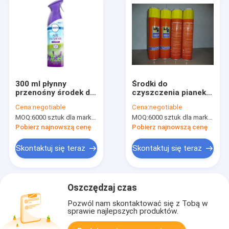
300 ml płynny
Środki do
przenośny środek do
czyszczenia pianek w
czyszczenia domu
gospodarstwie
Cena:
negotiable
Cena:
negotiable
Odświeżacz do
domowym
MOQ:
6000 sztuk dla marki Aristo, 15000 sztuk dla marki klienta;
MOQ:
6000 sztuk dla marki Aristo, 15000 sztuk dla marki klienta
tkanin SGS
Pobierz najnowszą cenę
Pobierz najnowszą cenę
Skontaktuj się teraz
Skontaktuj się teraz
Oszczędzaj czas
Pozwól nam skontaktować się z Tobą w
sprawie najlepszych produktów.