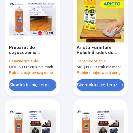
Preparat do
Aristo Furniture
czyszczenia
Polish Środek do
artykułów
czyszczenia domu
Cena:
negotiable
Cena:
negotiable
gospodarstwa
SGS 400ml Różne
MOQ:
6000 sztuk dla marki Aristo, 15000 sztuk dla marki klienta
MOQ:
6000 sztuk dla marki Aristo, 15000 sztuk dla marki klienta;
domowego Crystal
zapachy
Wooden Floor
Pobierz najnowszą cenę
Pobierz najnowszą cenę
Cleaner Spray z
wieloma zapachami
Skontaktuj się teraz
Skontaktuj się teraz
Do domu
Produkty
O nas