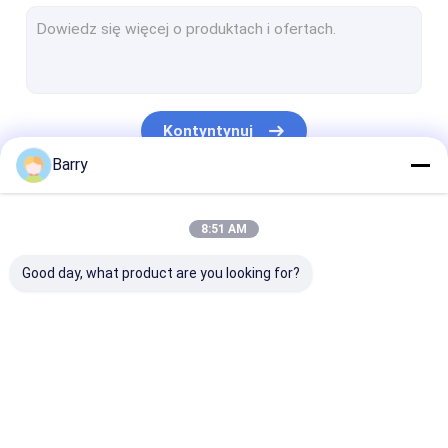
Farba na bazie wody
Spray do czyszczenia samochodów
Produkty do pielęgnacji samochodów
Kontyntynuj
Elektryczny spray do czyszczenia
Barry
Czyściciel domu
Nasze Kategorie
8:51 AM
Spray piankowy PU
Good day, what product are you looking for?
Uszczelniacz silikonowy
Spoiwo w sprayu
Uszczelniacz poliuretanowy
Farba w sprayu z
Farba w sprayu
Farba akrylow
produkty do pielęgnacji ciała
tkaniny
Graffiti
sprayu