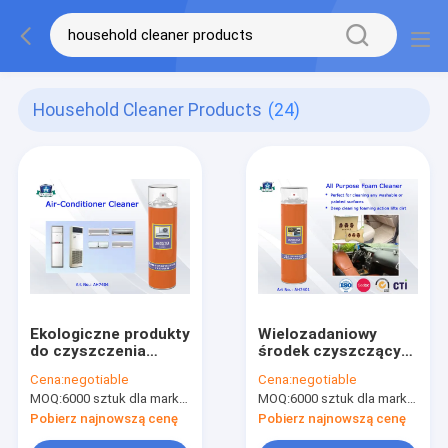
Household Cleaner Products
(24)
Ekologiczne produkty
Wielozadaniowy
do czyszczenia
środek czyszczący
gospodarstwa
do czyszczenia
Cena:
negotiable
Cena:
negotiable
domowego Środki
pianki do domowych
MOQ:
6000 sztuk dla marki Aristo, 15000 sztuk dla marki klienta
MOQ:
6000 sztuk dla marki Aristo, 15000 sztuk dla marki klienta
czyszczące do
produktów do
klimatyzatorów
czyszczenia domu
Pobierz najnowszą cenę
Pobierz najnowszą cenę
Spray do samochodu