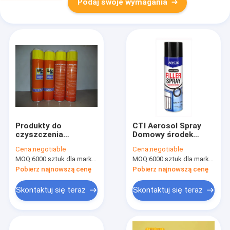
Podaj swoje wymagania
Produkty do
CTI Aerosol Spray
czyszczenia
Domowy środek
gospodarstwa
czyszczący Aristo
Cena:
negotiable
Cena:
negotiable
domowego
400 ml
MOQ:
6000 sztuk dla marki Aristo, 15000 sztuk dla marki klienta
MOQ:
6000 sztuk dla marki Aristo, 15000 sztuk dla marki klienta;
Czyszczenie pianki
szybkoschnący
dywanowej / Środki
wypełniacz w sprayu
Pobierz najnowszą cenę
Pobierz najnowszą cenę
do czyszczenia
tapicerki ze skóry
Skontaktuj się teraz
Skontaktuj się teraz