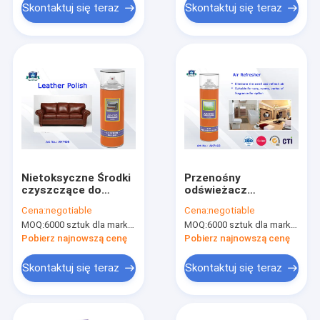
lub domu
Skontaktuj się teraz
Skontaktuj się teraz
Nietoksyczne Środki
Przenośny
czyszczące do
odświeżacz
gospodarstwa
powietrza do
Cena:
negotiable
Cena:
negotiable
domowego Meble
sprzątania w domu,
MOQ:
6000 sztuk dla marki Aristo, 15000 sztuk dla marki klienta
MOQ:
6000 sztuk dla marki Aristo, 15000 sztuk dla marki klienta
skórzane lub obuwia
rozpylacz powietrza
Polskie spray Multi
do domowych
Pobierz najnowszą cenę
Pobierz najnowszą cenę
Color
produktów do
czyszczenia
Skontaktuj się teraz
Skontaktuj się teraz