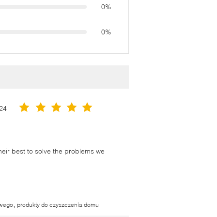
0%
0%
24
their best to solve the problems we
,
owego
produkty do czyszczenia domu