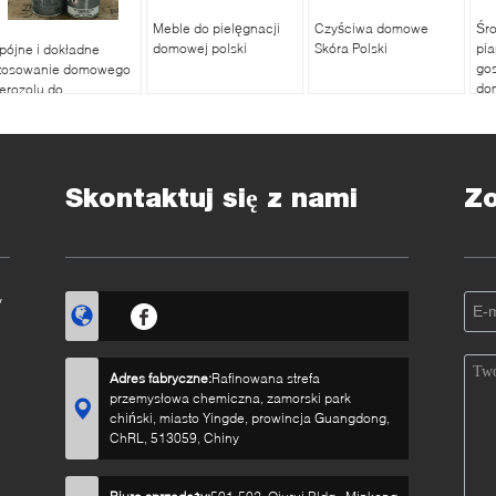
Meble do pielęgnacji
Czyściwa domowe
Śro
domowej polski
Skóra Polski
pi
pójne i dokładne
go
tosowanie domowego
do
erozolu do
ykrywania wycieków
azu na plastikowych i
etalowych
urociągach
Skontaktuj się z nami
Z
y
Adres fabryczne:
Rafinowana strefa
przemysłowa chemiczna, zamorski park
chiński, miasto Yingde, prowincja Guangdong,
ChRL, 513059, Chiny