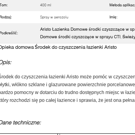
Tom:
400 ml
Metoda aplikacj
Rodzaj:
Spray w aerozolu
Imię:
Aristo Łazienka Domowe środki czyszczące w sp
Podkreślić:
Domowe środki czyszczące w sprayu CTI
Świeży
,
Opieka domowa
Środek do czyszczenia łazienki Aristo
Opis:
Środek do czyszczenia łazienki Aristo może pomóc w czyszczeni
płytki, włókno szklane i glazurowane powierzchnie porcelano
bardzo pomocny w dotarciu do trudno dostępnych miejsc w łazi
który rozchodzi się po całej łazience i sprawia, że ​​jest ona pe
Dane techniczne: