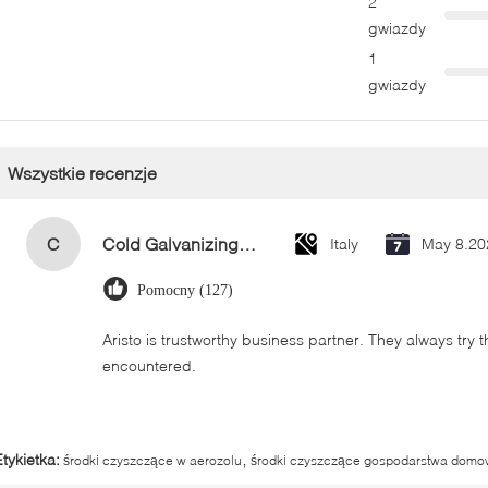
2
gwiazdy
1
gwiazdy
Wszystkie recenzje
C
Cold Galvanizing Zinc Spray Paint 400ml
Italy
May 8.20
Pomocny (127)
Aristo is trustworthy business partner. They always try 
encountered.
,
Etykietka:
środki czyszczące w aerozolu
środki czyszczące gospodarstwa dom