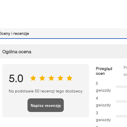
Oceny i recenzje
Ogólna ocena
P
Przegląd
ocen
o
5.0
5
gwiazdy
Na podstawie 50 recenzji tego dostawcy
4
gwiazdy
Napisz recenzję
3
gwiazdy