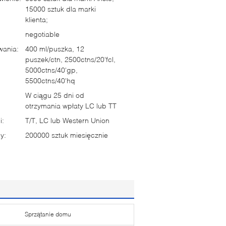
15000 sztuk dla marki
klienta;
negotiable
wania:
400 ml/puszka, 12
puszek/ctn, 2500ctns/20'fcl,
5000ctns/40'gp,
5500ctns/40'hq
W ciągu 25 dni od
otrzymania wpłaty LC lub TT
i:
T/T, LC lub Western Union
y:
200000 sztuk miesięcznie
Sprzątanie domu