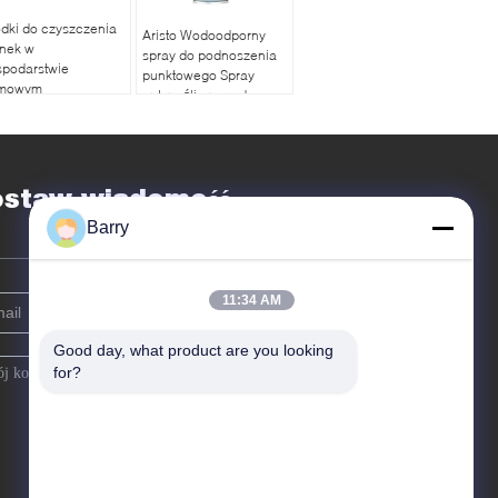
dki do czyszczenia
Aristo Wodoodporny
anek w
spray do podnoszenia
spodarstwie
punktowego Spray
mowym
antypoślizgowy do
łazienek po schodach
ostaw wiadomość
Barry
11:34 AM
Good day, what product are you looking 
for?