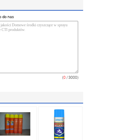
o do nas
(
0
/ 3000)