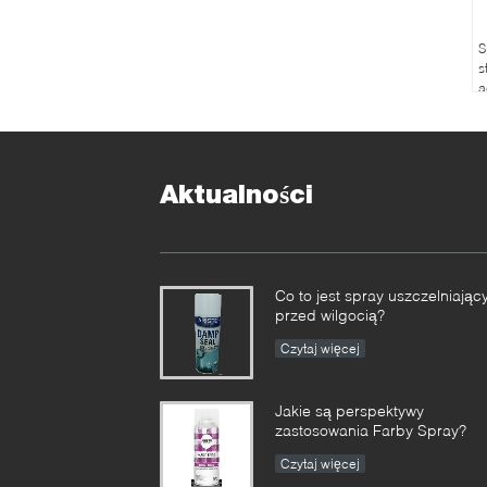
S
s
a
w
g
m
r
Aktualności
Co to jest spray uszczelniając
przed wilgocią?
Czytaj więcej
Jakie są perspektywy
zastosowania Farby Spray?
Czytaj więcej