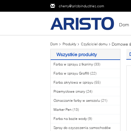
cherry@aristoindustries.com
Dom
Domowe śr
Dom
Produkty
Czyściciel domu
Wszystkie produkty
Farba w sprayu z tkaniny
(33)
Farba w sprayu Graffiti
(22)
Farba akrylowa w sprayu
(55)
Przemysłowe smary
(24)
Oznaczanie farby w aerozolu
(21)
Marker Pen
(13)
Farba na bazie wody
(9)
Spray do czyszczenia samochodów