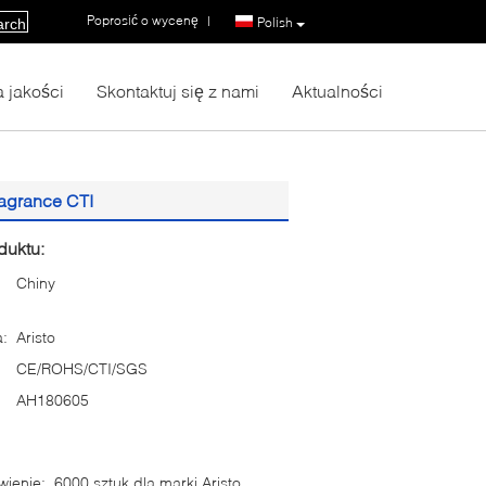
Poprosić o wycenę
|
Polish
arch
a jakości
Skontaktuj się z nami
Aktualności
agrance CTI
duktu:
Chiny
:
Aristo
CE/ROHS/CTI/SGS
AH180605
ienie:
6000 sztuk dla marki Aristo,