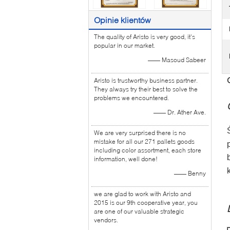
Opinie klientów
The quality of Aristo is very good, it's
popular in our market.
—— Masoud Sabeer
Aristo is trustworthy business partner.
They always try their best to solve the
problems we encountered.
—— Dr. Ather Ave.
We are very surprised there is no
mistake for all our 271 pallets goods
including color assortment, each store
information, well done!
—— Benny
we are glad to work with Aristo and
2015 is our 9th cooperative year, you
are one of our valuable strategic
vendors.