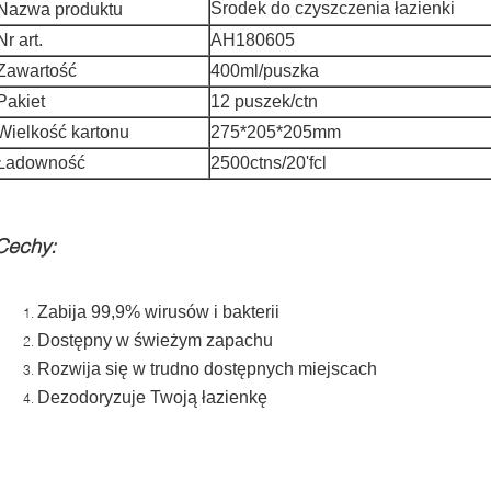
Środek do czyszczenia łazienki
Nazwa produktu
Nr art.
AH180605
Zawartość
400ml/puszka
Pakiet
12 puszek/ctn
Wielkość kartonu
275*205*205mm
Ładowność
2500ctns/20'fcl
Cechy:
Zabija 99,9% wirusów i bakterii
Dostępny w świeżym zapachu
Rozwija się w trudno dostępnych miejscach
Dezodoryzuje Twoją łazienkę