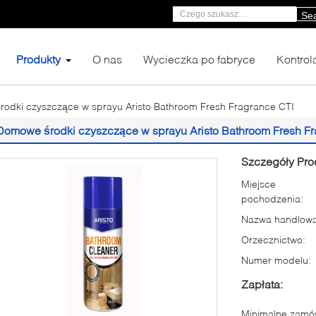
Se
Produkty
O nas
Wycieczka po fabryce
Kontrol
odki czyszczące w sprayu Aristo Bathroom Fresh Fragrance CTI
Domowe środki czyszczące w sprayu Aristo Bathroom Fresh Fr
Szczegóły Pro
Miejsce
pochodzenia:
Nazwa handlowa
Orzecznictwo:
Numer modelu:
Zapłata:
Minimalne zamów