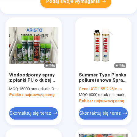
Podaj swoje wymagania
Wodoodporny spray
Summer Type Pianka
z pianki PU o dużej
poliuretanowa Spray
ekspansji do
B3 Ognioodporna
MOQ:
15000 puszek dla OEM, 6000 puszek dla marki Aristo
Cena:
USD1.55-2.25/can
uszczelniania /
pianka PU do izolacji
Pobierz najnowszą cenę
MOQ:
6000 sztuk dla marki Aristo, 15000 sztuk dla marki OEM
wypełniania / izolacji
/ uszczelnienia
Pobierz najnowszą cenę
Skontaktuj się teraz
Skontaktuj się teraz