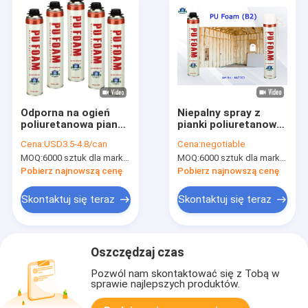
Odporna na ogień
Niepalny spray z
poliuretanowa pianka
pianki poliuretanowej
poliuretanowa
B2 Aristo Multi
Cena:
USD3.5-4.8/can
Cena:
negotiable
wielozadaniowa
Purpose pianka w
MOQ:
6000 sztuk dla marki Aristo, 15000 sztuk dla marki klienta
MOQ:
6000 sztuk dla marki Aristo, 15000 sztuk dla marki klienta
Aristo
sprayu
Pobierz najnowszą cenę
Pobierz najnowszą cenę
Skontaktuj się teraz
Skontaktuj się teraz
Oszczędzaj czas
Pozwól nam skontaktować się z Tobą w
sprawie najlepszych produktów.