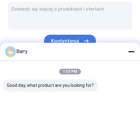
Farba na bazie wody
Spray do czyszczenia samochodów
Produkty do pielęgnacji samochodów
Kontyntynuj
Elektryczny spray do czyszczenia
Barry
Czyściciel domu
Nasze Kategorie
1:57 PM
Spray piankowy PU
Good day, what product are you looking for?
Uszczelniacz silikonowy
Spoiwo w sprayu
Uszczelniacz poliuretanowy
Farba w sprayu z
Farba w sprayu
Farba akrylow
produkty do pielęgnacji ciała
tkaniny
Graffiti
sprayu