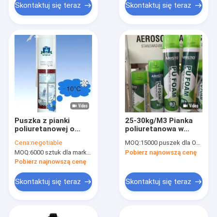
Skontaktuj się teraz
Skontaktuj się teraz
Puszka z pianki
25-30kg/M3 Pianka
poliuretanowej o
poliuretanowa w
wysokiej gęstości z
sprayu Pianka
Cena:
negotiable
MOQ:
15000 puszek dla OEM, 6000 puszek dla marki Aristo
zimową pianką i
poliuretanowa w
MOQ:
6000 sztuk dla marki Aristo, 15000 sztuk dla marki klienta
Pobierz najnowszą cenę
dyszą słomkową /
sprayu do
pistoletową
zastosowań
Pobierz najnowszą cenę
przemysłowych
Skontaktuj się teraz
Skontaktuj się teraz