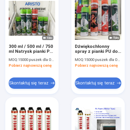
300 ml / 500 ml / 750
Dźwiękochłonny
ml Natrysk pianki PU
spray z pianki PU do
Biały kolor do
izolacji 300 ml / 500
MOQ:
15000 puszek dla OEM, 6000 puszek dla marki Aristo
MOQ:
15000 puszek dla OEM, 6000 puszek dla marki Aristo
uszczelniania /
ml / 750 ml OEM
Pobierz najnowszą cenę
Pobierz najnowszą cenę
wypełniania / izolacji
Skontaktuj się teraz
Skontaktuj się teraz
Do domu
Produkty
O nas