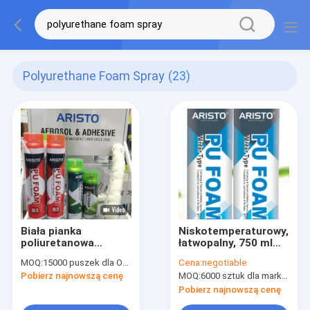
Polyurethane Foam Spray
(23)
Biała pianka
Niskotemperaturowy,
poliuretanowa
łatwopalny, 750 ml
Natryskiwanie pianki
sprayu z pianki
MOQ:
15000 puszek dla OEM, 6000 puszek dla marki Aristo
Cena:
negotiable
PU o gęstości 25-30
poliuretanowej B3
Pobierz najnowszą cenę
MOQ:
6000 sztuk dla marki Aristo, 15000 sztuk dla marki klienta
kg / m3
Pobierz najnowszą cenę