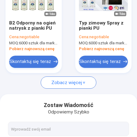
Wycieczka po fabryce
Kontrola jakości
B2 Odporny na ogień
Typ zimowy Spray z
natrysk z pianki PU
pianki PU
News
Cena:
negotiable
Cena:
negotiable
MOQ:
6000 sztuk dla marki Aristo, 15000 sztuk dla marki klienta
MOQ:
6000 sztuk dla marki Aristo, 15000 sztuk dla marki klienta
Pobierz najnowszą cenę
Pobierz najnowszą cenę
Farba w sprayu z tkaniny
Skontaktuj się teraz
Skontaktuj się teraz
Farba w sprayu Graffiti
Zobacz więcej
Farba akrylowa w sprayu
Przemysłowe smary
Zostaw Wiadomość
Odpowiemy Szybko
Oznaczanie farby w aerozolu
Marker Pen