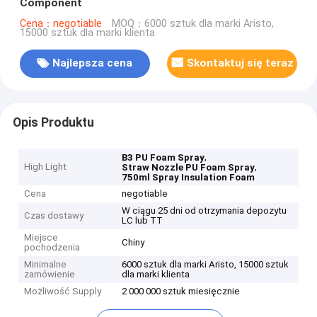
Component
Cena：negotiable
MOQ：6000 sztuk dla marki Aristo,
15000 sztuk dla marki klienta
Najlepsza cena
Skontaktuj się teraz
Opis Produktu
,
B3 PU Foam Spray
High Light
,
Straw Nozzle PU Foam Spray
750ml Spray Insulation Foam
Cena
negotiable
W ciągu 25 dni od otrzymania depozytu
Czas dostawy
LC lub TT
Miejsce
Chiny
pochodzenia
Minimalne
6000 sztuk dla marki Aristo, 15000 sztuk
zamówienie
dla marki klienta
Możliwość Supply
2 000 000 sztuk miesięcznie