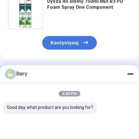
Dysza do słomy 750ml MDI B3 PU
Foam Spray One Component
Kontyntynuj
Polecane Produkty
Barry
4:40 PM
Good day, what product are you looking for?
750 ml Summer Type
Typ zimowy Spray z
B2 Odporny na
PU Foam Spray
pianki PU
natrysk z pian