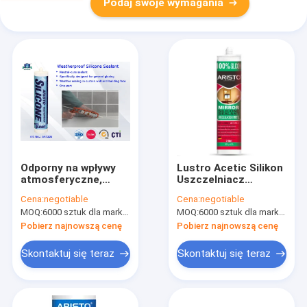
Podaj swoje wymagania
Odporny na wpływy
Lustro Acetic Silikon
atmosferyczne,
Uszczelniacz
anty-grzybowy,
Neutralne
Cena:
negotiable
Cena:
negotiable
neutralny silikonowy
utwardzanie
MOQ:
6000 sztuk dla marki Aristo, 15000 sztuk dla marki klienta
MOQ:
6000 sztuk dla marki Aristo, 15000 sztuk dla marki klienta
środek
Wodoodporność 0,5
uszczelniający do
MPa Wytrzymałość
Pobierz najnowszą cenę
Pobierz najnowszą cenę
budowy / włókno i
na rozciąganie
odzież
Skontaktuj się teraz
Skontaktuj się teraz