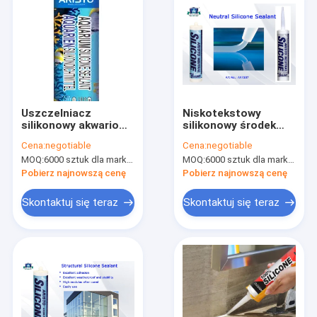
Uszczelniacz
Niskotekstowy
silikonowy akwariowy
silikonowy środek
Clear Color 310 ml
uszczelniający o
Cena:
negotiable
Cena:
negotiable
Objętość do świeżej /
neutralnym wyglądzie
MOQ:
6000 sztuk dla marki Aristo, 15000 sztuk dla marki klienta
MOQ:
6000 sztuk dla marki Aristo, 15000 sztuk dla marki klienta
słonej wody
Jedna część
bezbarwna / biały /
Pobierz najnowszą cenę
Pobierz najnowszą cenę
czarny / szary
Niestandardowy
Skontaktuj się teraz
Skontaktuj się teraz
kolor
Do domu
Produkty
O nas