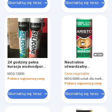
Skontaktuj się teraz
Skontaktuj się teraz
24 godziny pełna
Neutralnie
kuracja wodoodporny
utwardzalny
odporny na działanie
uszczelniacz
MOQ:
12000
Cena:
negotiable
pogody silikonowy
silikonowy,
Pobierz najnowszą cenę
MOQ:
6000 sztuk dla marki Aristo, 15000 sztuk dla marki klienta
uszczelniacz
silikonowo-lustrzany
strukturalny do ścian
uszczelniacz
Pobierz najnowszą cenę
ściennych i ścian
strukturalny do szkła
ściennych
Skontaktuj się teraz
Skontaktuj się teraz