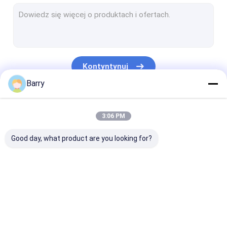
Farba na bazie wody
Spray do czyszczenia samochodów
Produkty do pielęgnacji samochodów
Kontyntynuj
Elektryczny spray do czyszczenia
Barry
Czyściciel domu
Nasze Kategorie
3:06 PM
Spray piankowy PU
Good day, what product are you looking for?
Uszczelniacz silikonowy
Spoiwo w sprayu
Uszczelniacz poliuretanowy
Farba w sprayu z
Farba w sprayu
Farba akrylow
produkty do pielęgnacji ciała
tkaniny
Graffiti
sprayu