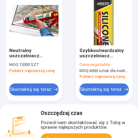
Neutralny
Szybkoutwardzalny
uszczelniacz
uszczelniacz
silikonowy o długości
silikonowy octanowy
MOQ:
12000 SZT
Cena:
negotiable
trwania 10-12
GP RTV Low - moduł
Pobierz najnowszą cenę
MOQ:
6000 sztuk dla marki Aristo, 15000 sztuk dla marki klienta
miesięcy, całkowitym
Dobra odporność na
uszczelnieniu w
warunki
Pobierz najnowszą cenę
ciągu 24 godzin i
atmosferyczne
odporności na
Skontaktuj się teraz
Skontaktuj się teraz
temperaturę od
-50°C do 250°C do
uszczelniania
przemysłowego
Oszczędzaj czas
Pozwól nam skontaktować się z Tobą w
sprawie najlepszych produktów.