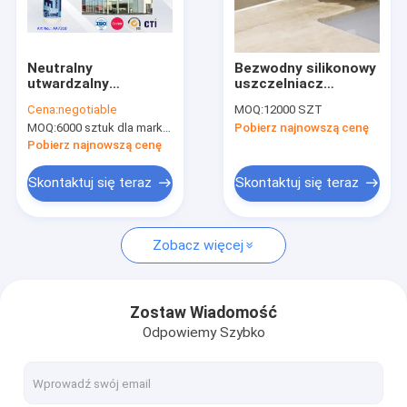
Wycieczka po fabryce
Kontrola jakości
Neutralny
Bezwodny silikonowy
utwardzalny
uszczelniacz
News
strukturalny płynny
odporny na
Cena:
negotiable
MOQ:
12000 SZT
wodoodporny
temperaturę od -50
MOQ:
6000 sztuk dla marki Aristo, 15000 sztuk dla marki klienta
Pobierz najnowszą cenę
silikonowy środek
do 250°C i odporny
uszczelniający do
na promieniowanie
Pobierz najnowszą cenę
klejenia
UV do użytku
strukturalnego 300
wewnątrz i na
Farba w sprayu z tkaniny
Skontaktuj się teraz
Skontaktuj się teraz
ml
zewnątrz
Farba w sprayu Graffiti
Zobacz więcej
Farba akrylowa w sprayu
Przemysłowe smary
Zostaw Wiadomość
Odpowiemy Szybko
Oznaczanie farby w aerozolu
Marker Pen