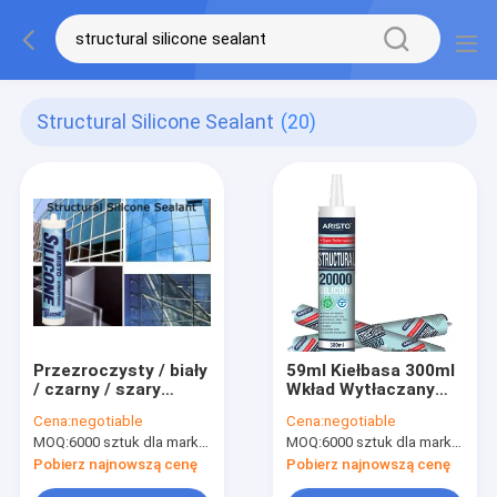
Structural Silicone Sealant
(20)
Przezroczysty / biały
59ml Kiełbasa 300ml
/ czarny / szary
Wkład Wytłaczany
strukturalny
Strukturalny
Cena:
negotiable
Cena:
negotiable
silikonowy środek
Szczeliwo Silikonowe
MOQ:
6000 sztuk dla marki Aristo, 15000 sztuk dla marki klienta
MOQ:
6000 sztuk dla marki Aristo, 15000 sztuk dla marki klienta
uszczelniający,
odporny na wysoką
Pobierz najnowszą cenę
Pobierz najnowszą cenę
temperaturę