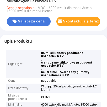
silikonowych uszczelek RTV
Cena：negotiable
MOQ：6000 sztuk dla marki Aristo,
15000 sztuk dla marki klienta
Najlepsza cena
Skontaktuj się teraz
Opis Produktu
85 ml silikonowy producent
uszczelek RTV
,
wytłaczany silikonowy producent
High Light
uszczelek RTV
,
neutralnie utwardzany gumowy
uszczelniacz RTV
Cena
negotiable
W ciągu 25 dni po otrzymaniu wpłaty LC
Czas dostawy
lub TT
Miejsce
CHINY
pochodzenia
Minimalne
6000 sztuk dla marki Aristo, 15000 sztuk