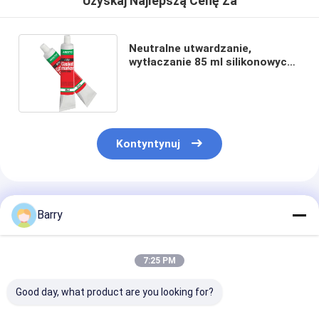
Uzyskaj Najlepszą Cenę Za
Neutralne utwardzanie,
wytłaczanie 85 ml silikonowych
uszczelek RTV
Kontyntynuj
Polecane Produkty
Barry
7:25 PM
Good day, what product are you looking for?