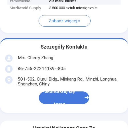
zamówienie
dla marki klienta
Możliwość Supply
3 500 000 sztuk miesięcznie
Zobacz więcej
Szczegóły Kontaktu
Mrs. Cherry Zhang
86-755-22214189--805
501-502, Qiurui Bldg., Minkang Rd., Minzhi, Longhua,
Shenzhen, Chiny
Skontaktuj się
teraz