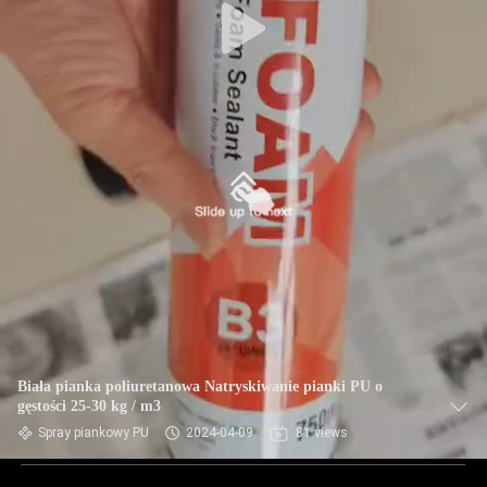
Biała pianka poliuretanowa Natryskiwanie pianki PU o
gęstości 25-30 kg / m3
Spray piankowy PU
2024-04-09
81 views